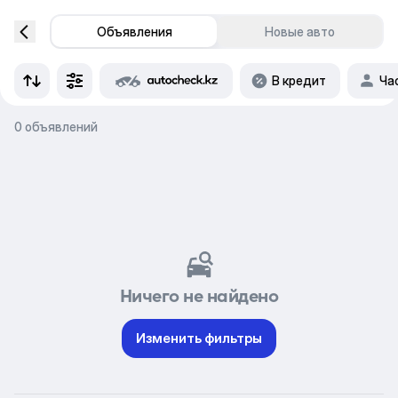
Объявления
Новые авто
В кредит
Ча
0 объявлений
Ничего не найдено
Изменить фильтры