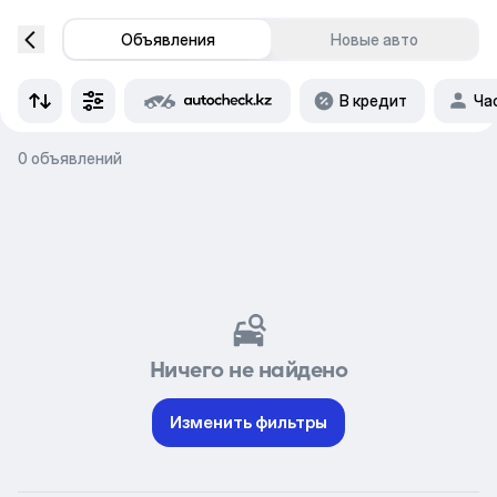
Объявления
Новые авто
В кредит
Ча
0 объявлений
Ничего не найдено
Изменить фильтры