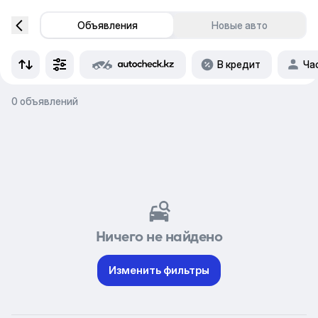
Объявления
Новые авто
В кредит
Ча
0 объявлений
Ничего не найдено
Изменить фильтры