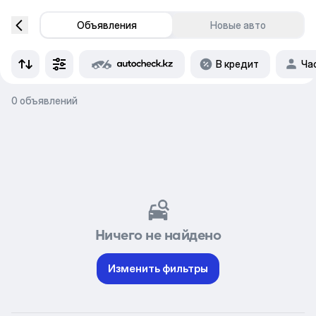
Объявления
Новые авто
В кредит
Ча
0 объявлений
Ничего не найдено
Изменить фильтры