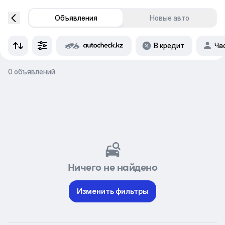
Объявления
Новые авто
В кредит
Ча
0 объявлений
Ничего не найдено
Изменить фильтры