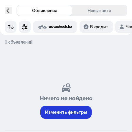
Объявления
Новые авто
В кредит
Ча
0 объявлений
Ничего не найдено
Изменить фильтры