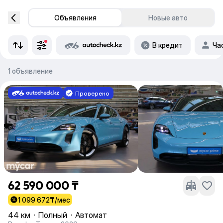
Объявления
Новые авто
В кредит
Ча
1 объявление
Проверено
62 590 000 ₸
1 099 672
₸/мес
44 км
·
Полный
·
Автомат