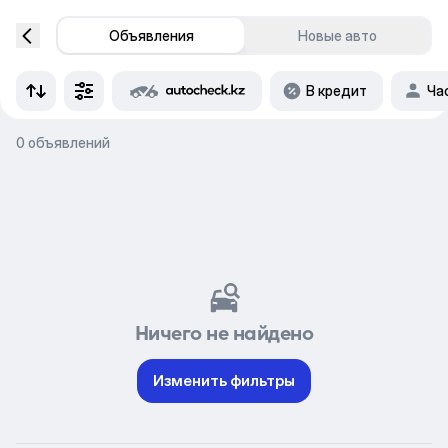
Объявления
Новые авто
В кредит
Ча
0 объявлений
Ничего не найдено
Изменить фильтры