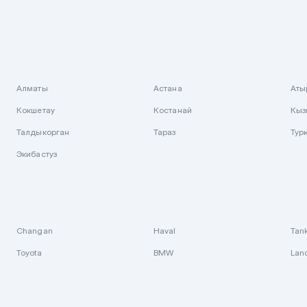
Алматы
Астана
Аты
Кокшетау
Костанай
Кыз
Талдыкорган
Тараз
Тур
Экибастуз
Changan
Haval
Tan
Toyota
BMW
Lan