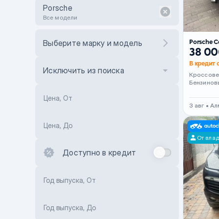
Porsche
Все модели
Porsche 
Выберите марку и модель
38 00
В кредит 
Исключить из поиска
Кроссов
Бензинов
Цена, От
3 авг • А
Цена, До
От вла
Доступно в кредит
Год выпуска, От
Год выпуска, До