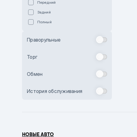
Передний
Пурпурный
Задний
Коричневый
Полный
Голубой
Синий
Праворульные
Фиолетовый
Зеленый
Торг
Желтый
Обмен
Бежевый
Бордовый
История обслуживания
Комбинированный
Бронзовый
Темно-синий
Серый металлик
НОВЫЕ АВТО
Сиреневый металлик