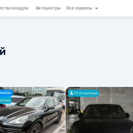
Все сервисы
ество воздуха
Автоцентры
й
От владельца
дельца