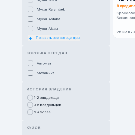
В кредит 
Mycar Raiymbek
Кроссов
Бензинов
Mycar Astana
Mycar Aktau
25 июл •
Показать все автоцентры
Mycar Uralsk
Haval & Tank Kyzylorda
КОРОБКА ПЕРЕДАЧ
Haval & Tank Pavlodar
Автомат
Bavaria Almaty
Механика
Mycar Shymkent
Bavaria Astana
ИСТОРИЯ ВЛАДЕНИЯ
GWM Nurly Zhol
1-2 владельца
3-5 владельцев
Chery Astana
6 и более
Changan Auto Nurly Zhol
Haval Atyrau
КУЗОВ
Hyundai Auto Almaty