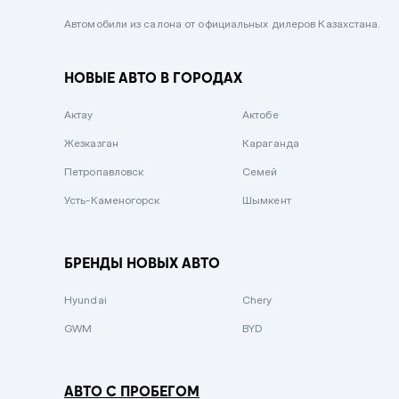
Черный металлик
Автомобили из салона от официальных дилеров Казахстана.
Стальной
НОВЫЕ АВТО В ГОРОДАХ
Вишневый
Серебристый металлик
Актау
Актобе
Темно-коричневый
Жезказган
Караганда
Бело-Дымчатый
Петропавловск
Семей
Светло-зелёный металлик
Усть-Каменогорск
Шымкент
Бирюзовый
Темно-синий металлик
БРЕНДЫ НОВЫХ АВТО
Зеленый металлик
Hyundai
Chery
Комбинированный
GWM
BYD
АВТО С ПРОБЕГОМ