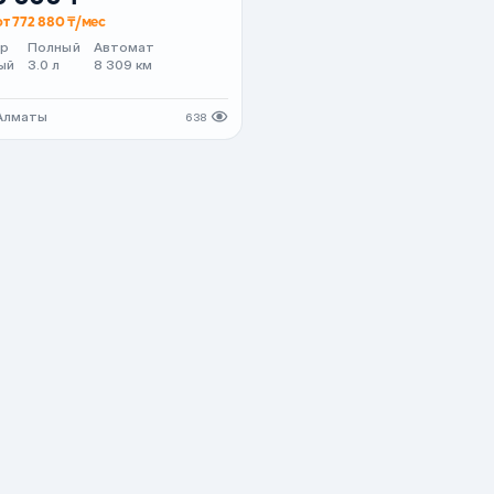
от 772 880 ₸/мес
ер
Полный
Автомат
ый
3.0 л
8 309 км
 Алматы
638