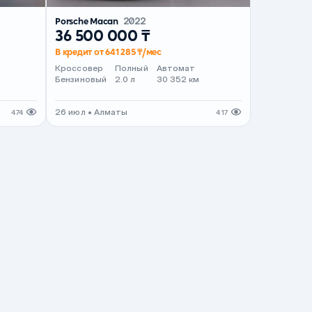
Porsche Macan
2022
36 500 000 ₸
В кредит от 641 285 ₸/мес
Кроссовер
Полный
Автомат
Бензиновый
2.0 л
30 352 км
26 июл • Алматы
474
417