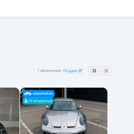
7 объявлений
По дате
От владельца