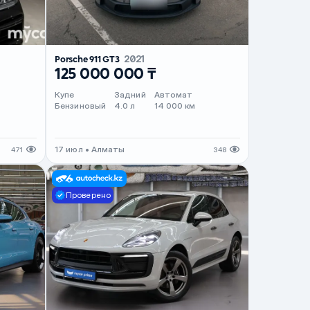
Porsche 911 GT3
2021
125 000 000 ₸
Купе
Задний
Автомат
Бензиновый
4.0 л
14 000 км
17 июл • Алматы
471
348
Проверено