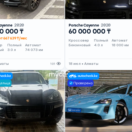
Cayenne
2020
Porsche Cayenne
2020
0 000 ₸
60 000 000 ₸
от 667 639 ₸/мес
Кроссовер
Полный
Автомат
ер
Полный
Автомат
Бензиновый
4.0 л
18 000 км
ый
3.0 л
74 073 км
лматы
18 июл • Алматы
101
дельца
Проверено