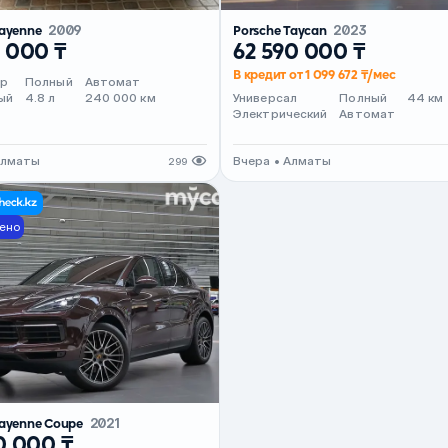
Cayenne
2009
Porsche Taycan
2023
 000 ₸
62 590 000 ₸
В кредит от 1 099 672 ₸/мес
ер
Полный
Автомат
ый
4.8 л
240 000 км
Универсал
Полный
44 км
Электрический
Автомат
Алматы
Вчера • Алматы
299
ено
Cayenne Coupe
2021
0 000 ₸