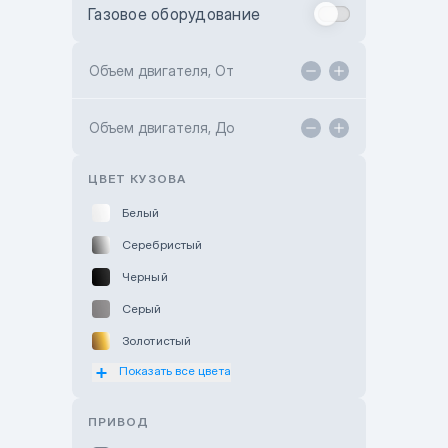
Газовое оборудование
Toyota Astana
Toyota Kokshetau
Объем двигателя, От
TANK Motors Karaganda
Объем двигателя, До
Hyundai ShymCity
Toyota Shygys
ЦВЕТ КУЗОВА
Белый
Серебристый
Черный
Серый
Золотистый
Показать все цвета
Оранжевый
Розовый
ПРИВОД
Красный