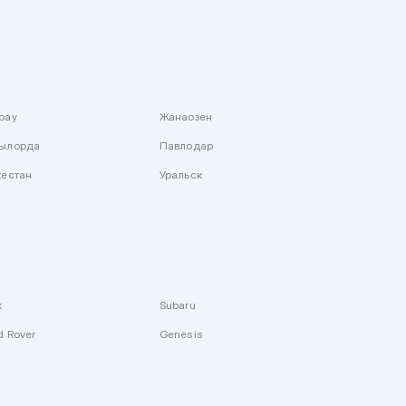
рау
Жанаозен
ылорда
Павлодар
кестан
Уральск
k
Subaru
d Rover
Genesis