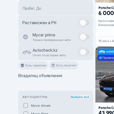
Porsche 
Пробег, До
6 000
Кроссов
Растаможен в РК
Бензинов
Mycar prime
Только проверенные авто
15 июл • 
Autocheck.kz
Отчет по истории авто
Провер
Есть гарантия
Есть техотчёт
Владелец объявления
АВТОЦЕНТРЫ
Выбрать все
Mycar Almaty
Porsche 
43 99
Mycar Store