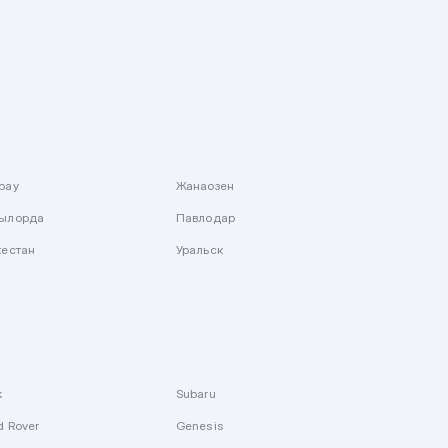
рау
Жанаозен
ылорда
Павлодар
кестан
Уральск
k
Subaru
d Rover
Genesis