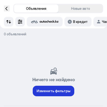
Объявления
Новые авто
В кредит
Ча
0 объявлений
Ничего не найдено
Изменить фильтры