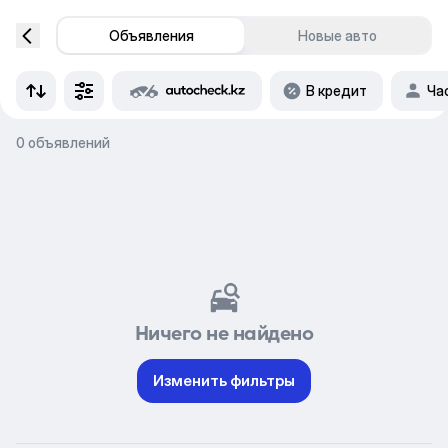
Объявления
Новые авто
В кредит
Ча
0 объявлений
Ничего не найдено
Изменить фильтры