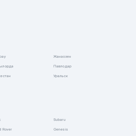
рау
Жанаозен
ылорда
Павлодар
кестан
Уральск
k
Subaru
d Rover
Genesis