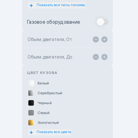
Показать все типы топлива
Subaru Motor Almaty
Toyota Almaty
Газовое оборудование
Toyota Astana
Toyota Kokshetau
Объем двигателя, От
TANK Motors Karaganda
Объем двигателя, До
Hyundai ShymCity
Toyota Shygys
ЦВЕТ КУЗОВА
Белый
Серебристый
Черный
Серый
Золотистый
Показать все цвета
Оранжевый