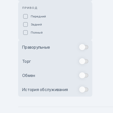
Розовый
ПРИВОД
Красный
Передний
Пурпурный
Задний
Коричневый
Полный
Голубой
Синий
Праворульные
Фиолетовый
Зеленый
Торг
Желтый
Обмен
Бежевый
Бордовый
История обслуживания
Комбинированный
Бронзовый
Темно-синий