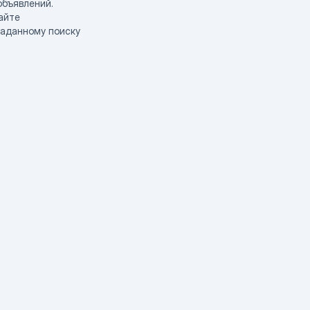
объявлений.
айте
заданному поиску