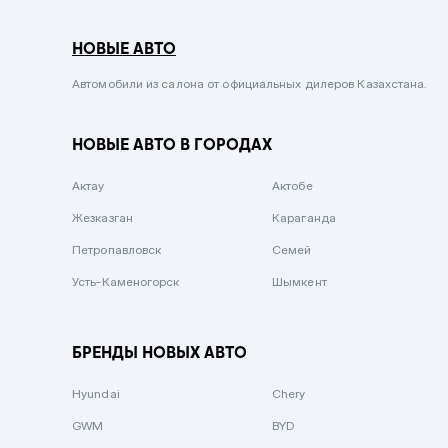
Серый металлик
НОВЫЕ АВТО
Сиреневый металлик
Черный металлик
Автомобили из салона от официальных дилеров Казахстана.
Стальной
НОВЫЕ АВТО В ГОРОДАХ
Вишневый
Серебристый металлик
Актау
Актобе
Темно-коричневый
Жезказган
Караганда
Бело-Дымчатый
Петропавловск
Семей
Светло-зелёный металлик
Усть-Каменогорск
Шымкент
Бирюзовый
Темно-синий металлик
БРЕНДЫ НОВЫХ АВТО
Зеленый металлик
Hyundai
Chery
Комбинированный
GWM
BYD