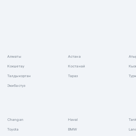
Алматы
Астана
Аты
Кокшетау
Костанай
Кыз
Талдыкорган
Тараз
Тур
Экибастуз
Changan
Haval
Tan
Toyota
BMW
Lan