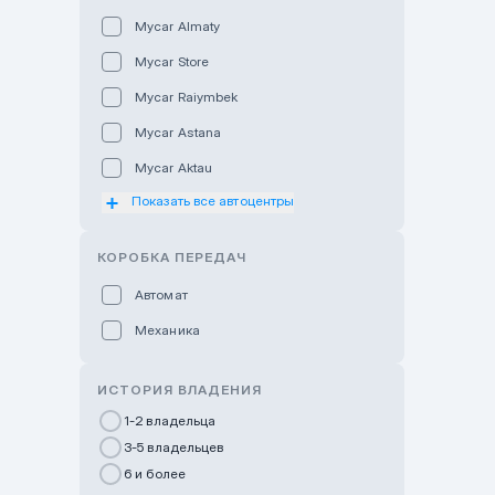
Mycar Almaty
Mycar Store
Mycar Raiymbek
Mycar Astana
Mycar Aktau
Показать все автоцентры
Mycar Uralsk
Haval & Tank Kyzylorda
КОРОБКА ПЕРЕДАЧ
Haval & Tank Pavlodar
Автомат
Bavaria Almaty
Механика
Mycar Shymkent
Bavaria Astana
ИСТОРИЯ ВЛАДЕНИЯ
GWM Nurly Zhol
1-2 владельца
3-5 владельцев
Chery Astana
6 и более
Changan Auto Nurly Zhol