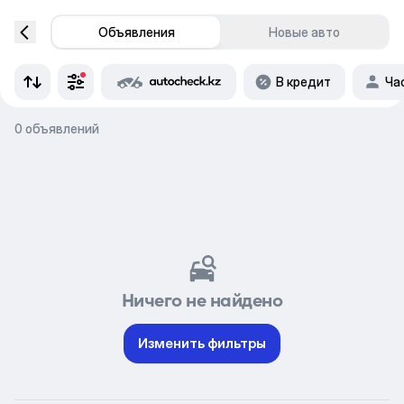
Объявления
Новые авто
В кредит
Ча
0 объявлений
Ничего не найдено
Изменить фильтры