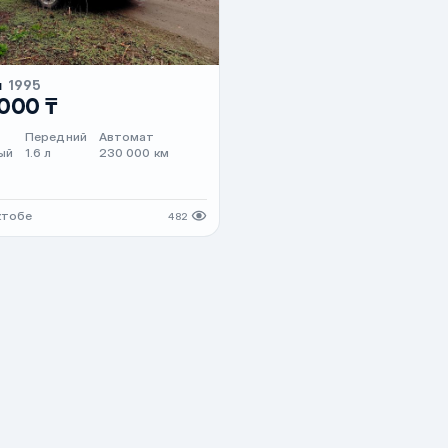
a
1995
 000 ₸
Передний
Автомат
ый
1.6 л
230 000 км
ктобе
482