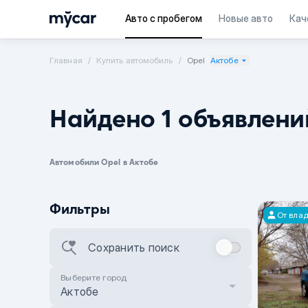
Авто с пробегом
Новые авто
Кач
Главная
Купить автомобиль
Opel
Актобе
Найдено 1 объявлени
Автомобили Opel в Актобе
Фильтры
От вла
Сохранить поиск
Выберите город
Актобе