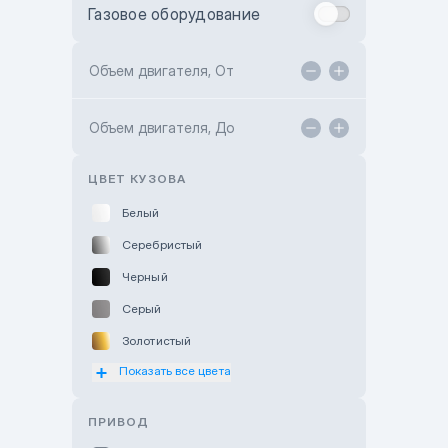
Газовое оборудование
Toyota Astana
Toyota Kokshetau
Объем двигателя, От
TANK Motors Karaganda
Объем двигателя, До
Hyundai ShymCity
Toyota Shygys
ЦВЕТ КУЗОВА
Белый
Серебристый
Черный
Серый
Золотистый
Показать все цвета
Оранжевый
Розовый
ПРИВОД
Красный