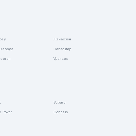
рау
Жанаозен
ылорда
Павлодар
кестан
Уральск
k
Subaru
d Rover
Genesis