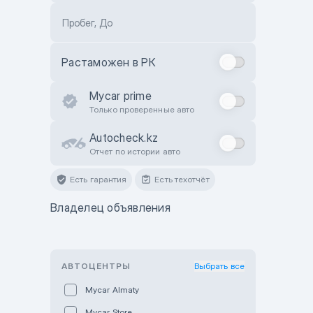
Пробег, До
Растаможен в РК
Mycar prime
Только проверенные авто
Autocheck.kz
Отчет по истории авто
Есть гарантия
Есть техотчёт
Владелец объявления
АВТОЦЕНТРЫ
Выбрать все
Mycar Almaty
Mycar Store