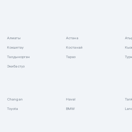
Алматы
Астана
Аты
Кокшетау
Костанай
Кыз
Талдыкорган
Тараз
Тур
Экибастуз
Changan
Haval
Tan
Toyota
BMW
Lan