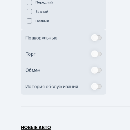
Передний
Пурпурный
Задний
Коричневый
Полный
Голубой
Синий
Праворульные
Фиолетовый
Зеленый
Торг
Желтый
Обмен
Бежевый
Бордовый
История обслуживания
Комбинированный
Бронзовый
Темно-синий
Серый металлик
НОВЫЕ АВТО
Сиреневый металлик