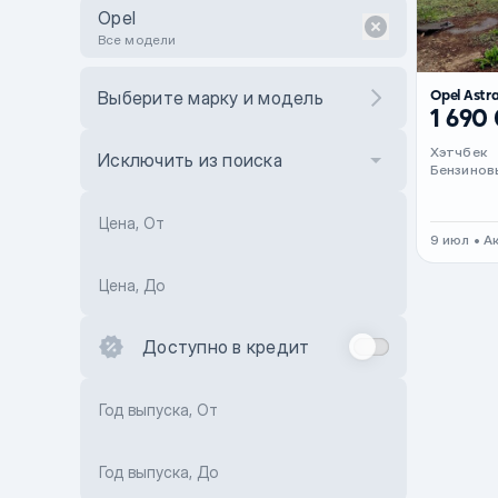
Opel
Все модели
Opel Astr
Выберите марку и модель
1 690
Хэтчбек
Исключить из поиска
Бензинов
Цена, От
9 июл • А
Цена, До
Доступно в кредит
Год выпуска, От
Год выпуска, До