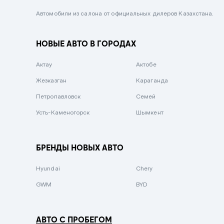
Черный металлик
Автомобили из салона от официальных дилеров Казахстана.
Стальной
НОВЫЕ АВТО В ГОРОДАХ
Вишневый
Серебристый металлик
Актау
Актобе
Темно-коричневый
Жезказган
Караганда
Бело-Дымчатый
Петропавловск
Семей
Светло-зелёный металлик
Усть-Каменогорск
Шымкент
Бирюзовый
Темно-синий металлик
БРЕНДЫ НОВЫХ АВТО
Зеленый металлик
Hyundai
Chery
Комбинированный
GWM
BYD
АВТО С ПРОБЕГОМ