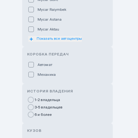
Mycar Raiymbek
Mycar Astana
Mycar Aktau
Показать все автоцентры
Mycar Uralsk
Haval & Tank Kyzylorda
КОРОБКА ПЕРЕДАЧ
Haval & Tank Pavlodar
Автомат
Bavaria Almaty
Механика
Mycar Shymkent
Bavaria Astana
ИСТОРИЯ ВЛАДЕНИЯ
GWM Nurly Zhol
1-2 владельца
3-5 владельцев
Chery Astana
6 и более
Changan Auto Nurly Zhol
Haval Atyrau
КУЗОВ
Hyundai Auto Almaty