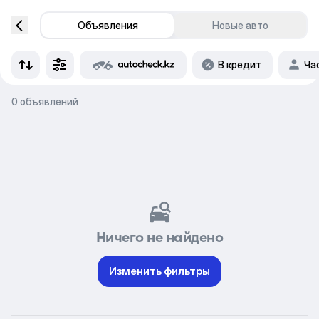
Объявления
Новые авто
В кредит
Ча
0 объявлений
Ничего не найдено
Изменить фильтры