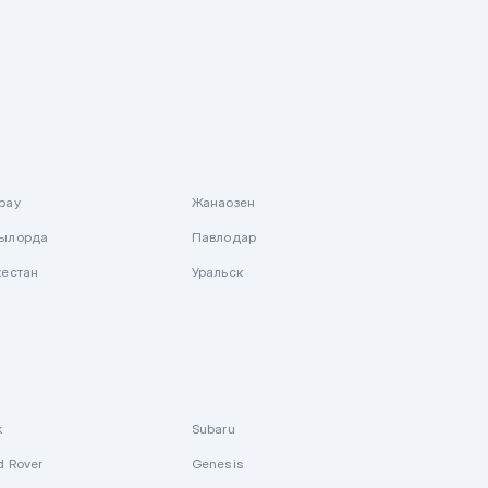
рау
Жанаозен
ылорда
Павлодар
кестан
Уральск
k
Subaru
d Rover
Genesis