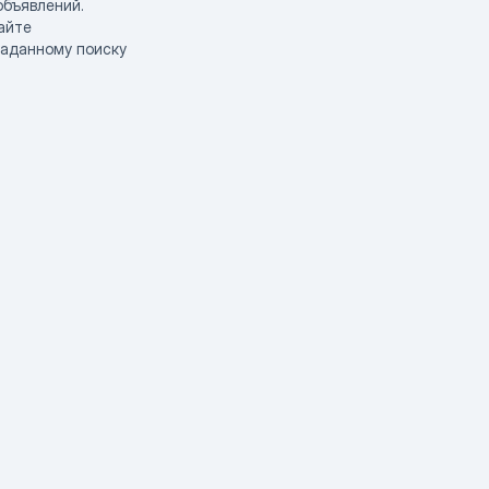
объявлений.
айте
заданному поиску