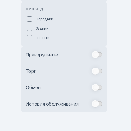
Розовый
ПРИВОД
Красный
Передний
Пурпурный
Задний
Коричневый
Полный
Голубой
Синий
Праворульные
Фиолетовый
Зеленый
Торг
Желтый
Обмен
Бежевый
Бордовый
История обслуживания
Комбинированный
Бронзовый
Темно-синий