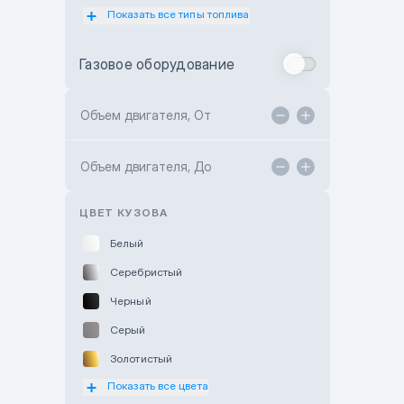
Показать все типы топлива
Subaru Motor Almaty
Toyota Almaty
Газовое оборудование
Toyota Astana
Toyota Kokshetau
Объем двигателя, От
TANK Motors Karaganda
Объем двигателя, До
Hyundai ShymCity
Toyota Shygys
ЦВЕТ КУЗОВА
Белый
Серебристый
Черный
Серый
Золотистый
Показать все цвета
Оранжевый