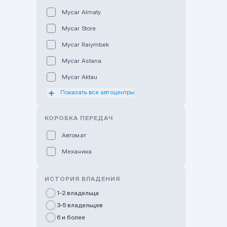
Mycar Almaty
Mycar Store
Mycar Raiymbek
Mycar Astana
Mycar Aktau
Показать все автоцентры
Mycar Uralsk
Haval & Tank Kyzylorda
КОРОБКА ПЕРЕДАЧ
Haval & Tank Pavlodar
Автомат
Bavaria Almaty
Механика
Mycar Shymkent
Bavaria Astana
ИСТОРИЯ ВЛАДЕНИЯ
GWM Nurly Zhol
1-2 владельца
3-5 владельцев
Chery Astana
6 и более
Changan Auto Nurly Zhol