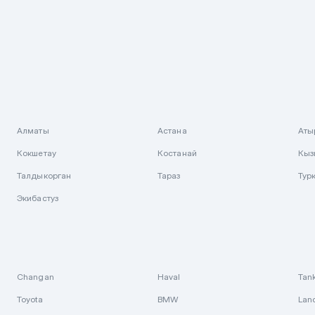
Алматы
Астана
Аты
Кокшетау
Костанай
Кыз
Талдыкорган
Тараз
Тур
Экибастуз
Changan
Haval
Tan
Toyota
BMW
Lan