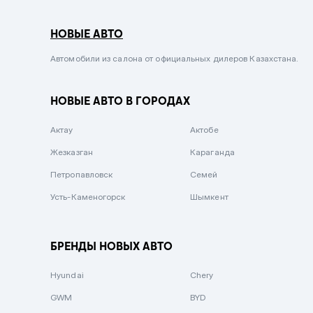
Серый металлик
НОВЫЕ АВТО
Сиреневый металлик
Черный металлик
Автомобили из салона от официальных дилеров Казахстана.
Стальной
НОВЫЕ АВТО В ГОРОДАХ
Вишневый
Серебристый металлик
Актау
Актобе
Темно-коричневый
Жезказган
Караганда
Бело-Дымчатый
Петропавловск
Семей
Светло-зелёный металлик
Усть-Каменогорск
Шымкент
Бирюзовый
Темно-синий металлик
БРЕНДЫ НОВЫХ АВТО
Зеленый металлик
Hyundai
Chery
Комбинированный
GWM
BYD