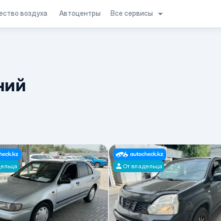
Все сервисы
ество воздуха
Автоцентры
ний
дельца
От владельца