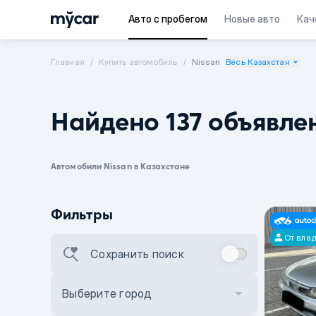
Авто с пробегом
Новые авто
Кач
Главная
Купить автомобиль
Nissan
Весь Казахстан
Найдено 137 объявле
Автомобили Nissan в Казахстане
Фильтры
От вла
Сохранить поиск
Выберите город