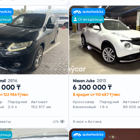
дельца
От владельца
rail
2016
Nissan Juke
2013
 000 ₸
6 300 000 ₸
т 122 986 ₸/мес
В кредит от 110 687 ₸/мес
ер
Передний
Автомат
Кроссовер
Передний
Автома
ый
2.0 л
152 917 км
Бензиновый
1.6 л
86 000 к
Алматы
9 июл • Астана
279
дельца