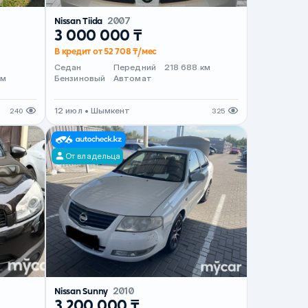
Nissan Tiida
2007
3 000 000 ₸
В кредит от 52 708 ₸/мес
т
Седан
Передний
218 688 км
км
Бензиновый
Автомат
12 июл • Шымкент
240
325
От владельца
Nissan Sunny
2010
3 200 000 ₸