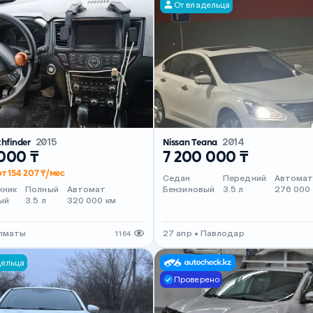
От владельца
thfinder
2015
Nissan Teana
2014
 000 ₸
7 200 000 ₸
от 154 207 ₸/мес
Седан
Передний
Автома
жник
Полный
Автомат
Бензиновый
3.5 л
276 000
ый
3.5 л
320 000 км
Алматы
27 апр • Павлодар
1164
дельца
Проверено