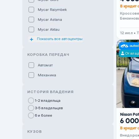
В кредит 
Mycar Raiymbek
Кроссов
Бензинов
Mycar Astana
Mycar Aktau
12 июл • 
Показать все автоцентры
Mycar Uralsk
Haval & Tank Kyzylorda
От вла
КОРОБКА ПЕРЕДАЧ
Haval & Tank Pavlodar
Автомат
Bavaria Almaty
Механика
Mycar Shymkent
Bavaria Astana
ИСТОРИЯ ВЛАДЕНИЯ
GWM Nurly Zhol
1-2 владельца
3-5 владельцев
Chery Astana
Nissan Pa
6 и более
Changan Auto Nurly Zhol
6 000
В кредит о
Haval Atyrau
КУЗОВ
Внедоро
Hyundai Auto Almaty