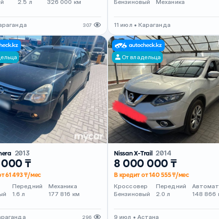
ый
2.5 л
326 000 км
Бензиновый
Механика
Караганда
11 июл • Караганда
307
дельца
От владельца
mera
2013
Nissan X-Trail
2014
 000 ₸
8 000 000 ₸
т 61 493 ₸/мес
В кредит от 140 555 ₸/мес
Передний
Механика
Кроссовер
Передний
Автома
ый
1.6 л
177 816 км
Бензиновый
2.0 л
148 866 
араганда
9 июл • Астана
296