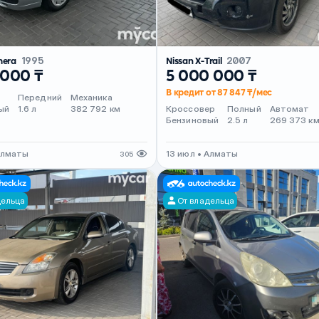
mera
1995
Nissan X-Trail
2007
 000 ₸
5 000 000 ₸
В кредит от 87 847 ₸/мес
Передний
Механика
ый
1.6 л
382 792 км
Кроссовер
Полный
Автомат
Бензиновый
2.5 л
269 373 к
Алматы
13 июл • Алматы
305
дельца
От владельца