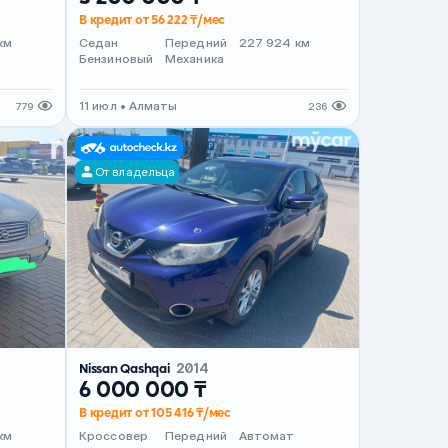
В кредит от 56 222 ₸/мес
т
км
Седан
Передний
227 924 км
Бензиновый
Механика
11 июл • Алматы
779
236
От владельца
Nissan Qashqai
2014
6 000 000 ₸
В кредит от 105 416 ₸/мес
км
Кроссовер
Передний
Автомат