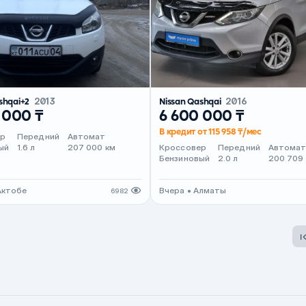
shqai+2
2013
Nissan Qashqai
2016
 000 ₸
6 600 000 ₸
В кредит от 115 958 ₸/мес
ер
Передний
Автомат
ый
1.6 л
207 000 км
Кроссовер
Передний
Автома
Бензиновый
2.0 л
200 709
Актобе
Вчера • Алматы
6982