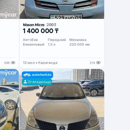
Nissan Micra
2003
1 400 000 ₸
Хэтчбек
Передний
Механика
Бензиновый
1.2 л
220 000 км
м
13 июл • Караганда
265
214
От владельца