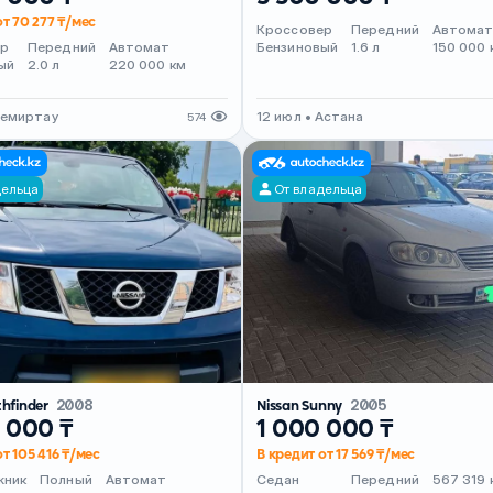
от 70 277 ₸/мес
Кроссовер
Передний
Автома
ер
Передний
Автомат
Бензиновый
1.6 л
150 000 
ый
2.0 л
220 000 км
Темиртау
12 июл • Астана
574
дельца
От владельца
thfinder
2008
Nissan Sunny
2005
 000 ₸
1 000 000 ₸
т 105 416 ₸/мес
В кредит от 17 569 ₸/мес
жник
Полный
Автомат
Седан
Передний
567 319 