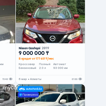
Nissan Qashqai
2019
9 000 000 ₸
В кредит от 177 651 ₸/мес
т
 км
Кроссовер
Полный
Автомат
Бензиновый
2.0 л
93 000 км
6 мар • Алматы
1548
6189
Проверено