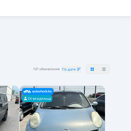
137 объявлений
По дате
От владельца