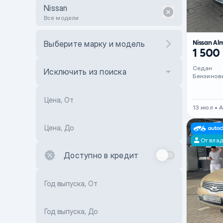
Nissan
Все модели
Nissan Al
Выберите марку и модель
1 500
Седан
Исключить из поиска
Бензинов
Цена, От
13 июл • 
Цена, До
От вла
Доступно в кредит
Год выпуска, От
Год выпуска, До