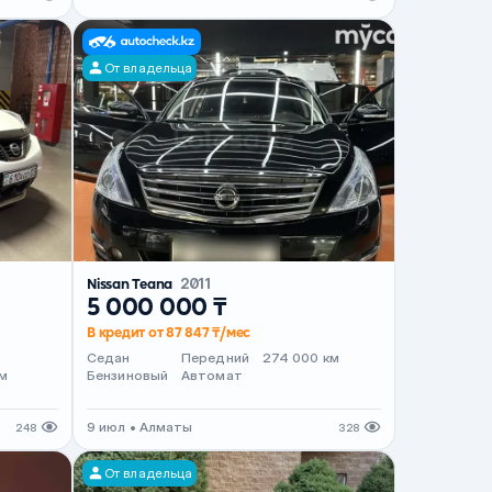
От владельца
Nissan Teana
2011
5 000 000 ₸
В кредит от 87 847 ₸/мес
т
Седан
Передний
274 000 км
м
Бензиновый
Автомат
9 июл • Алматы
248
328
От владельца