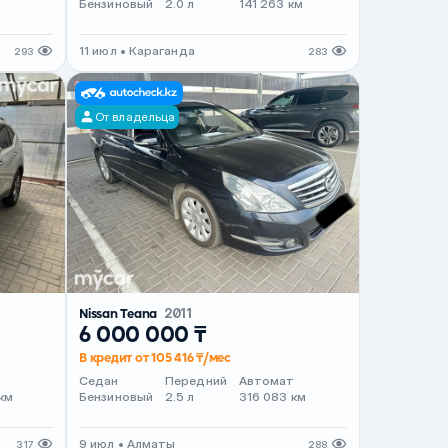
Бензиновый
2.0 л
141 263 км
11 июл • Караганда
293
283
От владельца
Nissan Teana
2011
6 000 000 ₸
В кредит от 105 416 ₸/мес
т
Седан
Передний
Автомат
км
Бензиновый
2.5 л
316 083 км
9 июл • Алматы
317
288