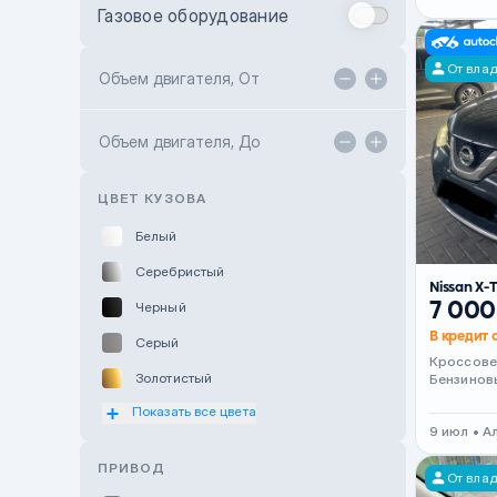
Газовое оборудование
Toyota Astana
От вла
Toyota Kokshetau
Объем двигателя, От
TANK Motors Karaganda
Объем двигателя, До
Hyundai ShymCity
Toyota Shygys
ЦВЕТ КУЗОВА
Белый
Серебристый
Nissan X-T
7 000
Черный
В кредит о
Серый
Кроссов
Золотистый
Бензинов
Показать все цвета
Оранжевый
9 июл • 
Розовый
ПРИВОД
От вла
Красный