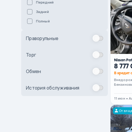
Передний
Пурпурный
Задний
Коричневый
Полный
Голубой
Синий
Праворульные
Фиолетовый
Зеленый
Торг
Nissan Pa
Желтый
8 777
Обмен
Бежевый
В кредит 
Внедоро
Бордовый
Бензинов
История обслуживания
Комбинированный
11 июн • 
Бронзовый
Темно-синий
От вла
Серый металлик
Сиреневый металлик