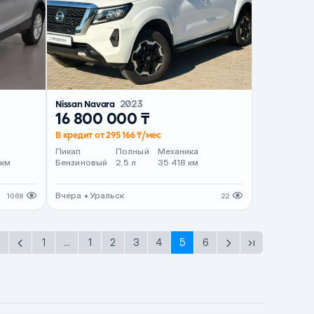
Nissan Navara
2023
16 800 000 ₸
В кредит от 295 166 ₸/мес
т
Пикап
Полный
Механика
 км
Бензиновый
2.5 л
35 418 км
Вчера • Уральск
1068
22
1
...
1
2
3
4
5
6