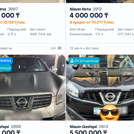
tima
2007
Nissan Note
2012
 000 ₸
4 000 000 ₸
т 35 138 ₸/мес
В кредит от 70 277 ₸/мес
Передний
Автомат
Хэтчбек
Передний
Автома
ый
2.5 л
486 744 км
Бензиновый
1.5 л
217 291 
Алматы
12 июл • Астана
281
От владельца
дельца
shqai
2008
Nissan Qashqai
2013
 000 ₸
5 500 000 ₸