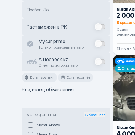
Nissan Al
Пробег, До
2 000
В кредит о
Растаможен в РК
Седан
Бензинов
Mycar prime
Только проверенные авто
13 июл • 
Autocheck.kz
Отчет по истории авто
От вла
Есть гарантия
Есть техотчёт
Владелец объявления
АВТОЦЕНТРЫ
Выбрать все
Mycar Almaty
Nissan Qa
4 000
Mycar Store