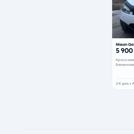
Черный металлик
Стальной
Вишневый
Серебристый металлик
Nissan Qa
Темно-коричневый
5 900
Бело-Дымчатый
Кроссов
Светло-зелёный металлик
Бензинов
Бирюзовый
Темно-синий металлик
24 дек • 
Зеленый металлик
Комбинированный