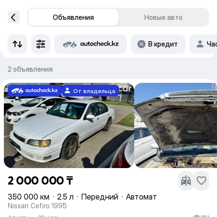
Объявления
Новые авто
В кредит
Ча
2 объявления
От владельца
2 000 000 ₸
350 000 км
·
2.5 л
·
Передний
·
Автомат
Nissan Cefiro 1995