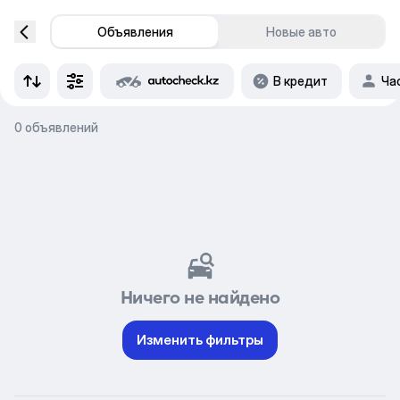
Объявления
Новые авто
В кредит
Ча
0 объявлений
Ничего не найдено
Изменить фильтры