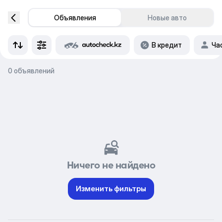
Объявления
Новые авто
В кредит
Ча
0 объявлений
Ничего не найдено
Изменить фильтры