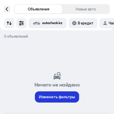
Объявления
Новые авто
В кредит
Ча
0 объявлений
Ничего не найдено
Изменить фильтры