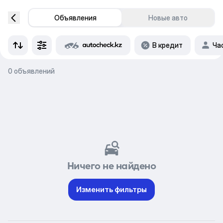
Объявления
Новые авто
В кредит
Ча
0 объявлений
Ничего не найдено
Изменить фильтры