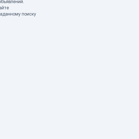
объявлений.
айте
заданному поиску