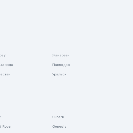
рау
Жанаозен
ылорда
Павлодар
кестан
Уральск
k
Subaru
d Rover
Genesis