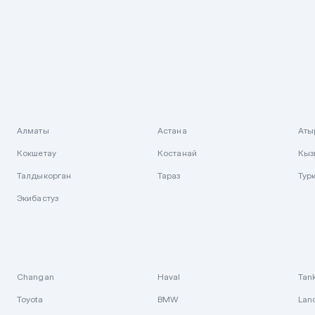
Алматы
Астана
Аты
Кокшетау
Костанай
Кыз
Талдыкорган
Тараз
Тур
Экибастуз
Changan
Haval
Tan
Toyota
BMW
Lan