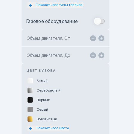
Показать все типы топлива
Subaru Motor Almaty
Toyota Almaty
Газовое оборудование
Toyota Astana
Toyota Kokshetau
Объем двигателя, От
TANK Motors Karaganda
Объем двигателя, До
Hyundai ShymCity
Toyota Shygys
ЦВЕТ КУЗОВА
Белый
Серебристый
Черный
Серый
Золотистый
Показать все цвета
Оранжевый