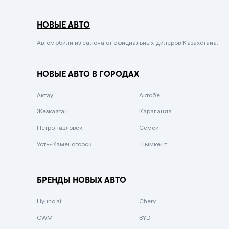
Серый металлик
НОВЫЕ АВТО
Сиреневый металлик
Черный металлик
Автомобили из салона от официальных дилеров Казахстана.
Стальной
НОВЫЕ АВТО В ГОРОДАХ
Вишневый
Серебристый металлик
Актау
Актобе
Темно-коричневый
Жезказган
Караганда
Бело-Дымчатый
Петропавловск
Семей
Светло-зелёный металлик
Усть-Каменогорск
Шымкент
Бирюзовый
Темно-синий металлик
БРЕНДЫ НОВЫХ АВТО
Зеленый металлик
Hyundai
Chery
Комбинированный
GWM
BYD