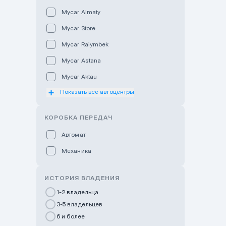
Mycar Almaty
Mycar Store
Mycar Raiymbek
Mycar Astana
Mycar Aktau
Показать все автоцентры
Mycar Uralsk
Haval & Tank Kyzylorda
КОРОБКА ПЕРЕДАЧ
Haval & Tank Pavlodar
Автомат
Bavaria Almaty
Механика
Mycar Shymkent
Bavaria Astana
ИСТОРИЯ ВЛАДЕНИЯ
GWM Nurly Zhol
1-2 владельца
3-5 владельцев
Chery Astana
6 и более
Changan Auto Nurly Zhol