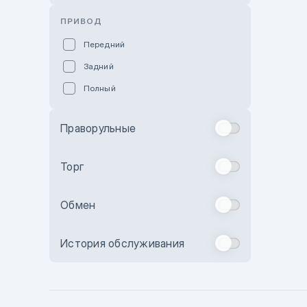
Розовый
ПРИВОД
Красный
Передний
Пурпурный
Задний
Коричневый
Полный
Голубой
Синий
Праворульные
Фиолетовый
Зеленый
Торг
Желтый
Обмен
Бежевый
Бордовый
История обслуживания
Комбинированный
Бронзовый
Темно-синий