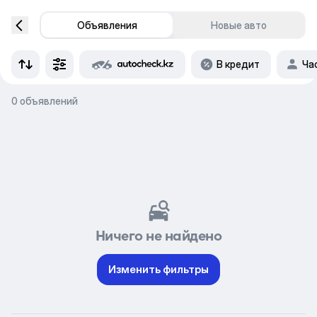
Объявления
Новые авто
В кредит
Ча
0 объявлений
Ничего не найдено
Изменить фильтры