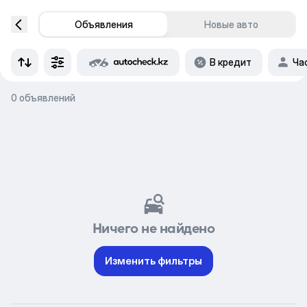
Объявления
Новые авто
В кредит
Ча
0 объявлений
Ничего не найдено
Изменить фильтры