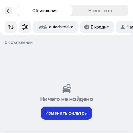
Объявления
Новые авто
В кредит
Ча
0 объявлений
Ничего не найдено
Изменить фильтры