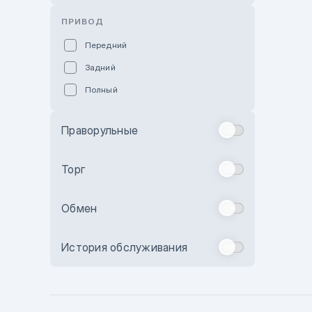
Розовый
ПРИВОД
Красный
Передний
Пурпурный
Задний
Коричневый
Полный
Голубой
Синий
Праворульные
Фиолетовый
Зеленый
Торг
Желтый
Обмен
Бежевый
Бордовый
История обслуживания
Комбинированный
Бронзовый
Темно-синий