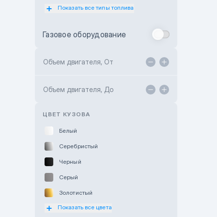
Показать все типы топлива
Subaru Motor Almaty
Toyota Almaty
Газовое оборудование
Toyota Astana
Toyota Kokshetau
Объем двигателя, От
TANK Motors Karaganda
Объем двигателя, До
Hyundai ShymCity
Toyota Shygys
ЦВЕТ КУЗОВА
Белый
Серебристый
Черный
Серый
Золотистый
Показать все цвета
Оранжевый