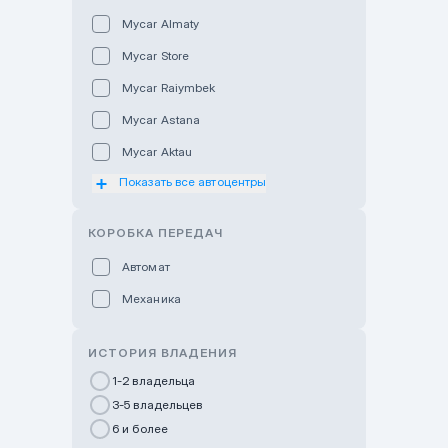
Mycar Almaty
Mycar Store
Mycar Raiymbek
Mycar Astana
Mycar Aktau
Показать все автоцентры
Mycar Uralsk
Haval & Tank Kyzylorda
КОРОБКА ПЕРЕДАЧ
Haval & Tank Pavlodar
Автомат
Bavaria Almaty
Механика
Mycar Shymkent
Bavaria Astana
ИСТОРИЯ ВЛАДЕНИЯ
GWM Nurly Zhol
1-2 владельца
3-5 владельцев
Chery Astana
6 и более
Changan Auto Nurly Zhol