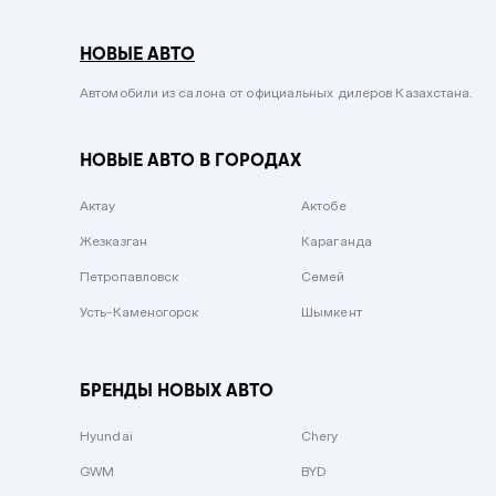
Серый металлик
НОВЫЕ АВТО
Сиреневый металлик
Черный металлик
Автомобили из салона от официальных дилеров Казахстана.
Стальной
НОВЫЕ АВТО В ГОРОДАХ
Вишневый
Серебристый металлик
Актау
Актобе
Темно-коричневый
Жезказган
Караганда
Бело-Дымчатый
Петропавловск
Семей
Светло-зелёный металлик
Усть-Каменогорск
Шымкент
Бирюзовый
Темно-синий металлик
БРЕНДЫ НОВЫХ АВТО
Зеленый металлик
Hyundai
Chery
Комбинированный
GWM
BYD