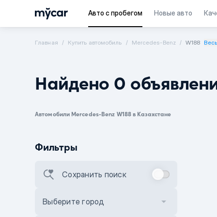
Авто с пробегом
Новые авто
Кач
Главная
Купить автомобиль
Mercedes-Benz
W188
Весь
Найдено 0 объявлен
Автомобили Mercedes-Benz W188 в Казахстане
Фильтры
Сохранить поиск
Выберите город