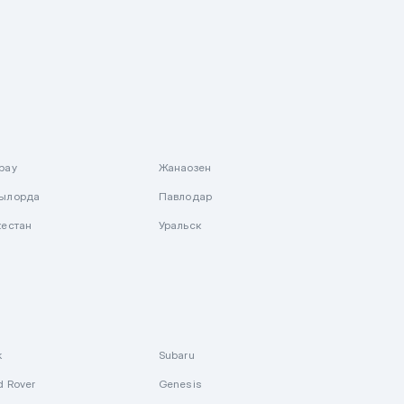
рау
Жанаозен
ылорда
Павлодар
кестан
Уральск
k
Subaru
d Rover
Genesis