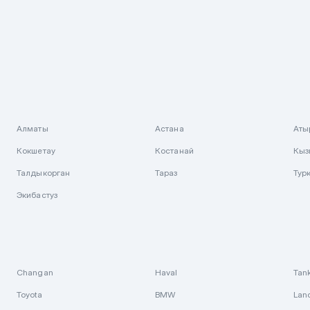
Алматы
Астана
Аты
Кокшетау
Костанай
Кыз
Талдыкорган
Тараз
Тур
Экибастуз
Changan
Haval
Tan
Toyota
BMW
Lan