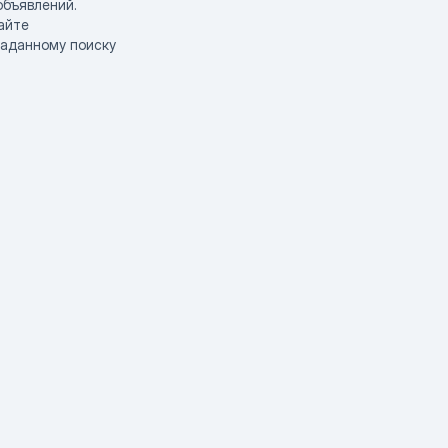
объявлений.
айте
заданному поиску