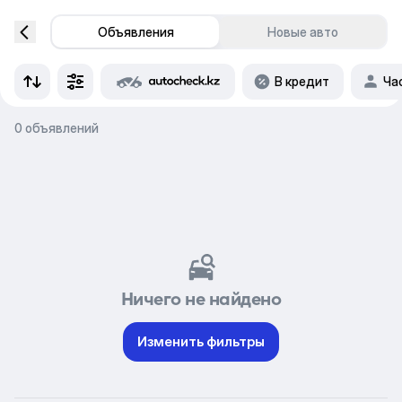
Объявления
Новые авто
В кредит
Ча
0 объявлений
Ничего не найдено
Изменить фильтры