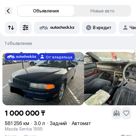
Объявления
Новые авто
В кредит
Ча
1 объявление
От владельца
1 000 000 ₸
561 256 км
·
3.0 л
·
Задний
·
Автомат
Mazda Sentia 1995