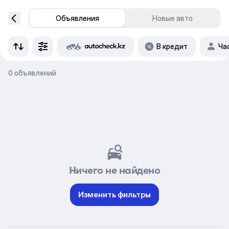
Объявления
Новые авто
В кредит
Ча
0 объявлений
Ничего не найдено
Изменить фильтры