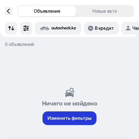
Объявления
Новые авто
В кредит
Ча
0 объявлений
Ничего не найдено
Изменить фильтры