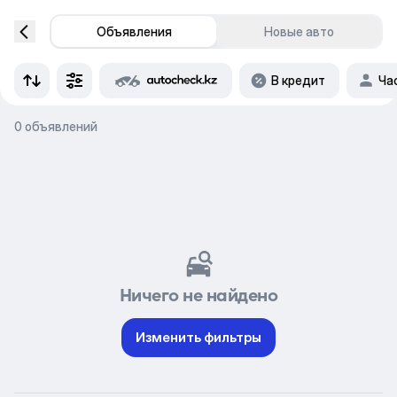
Объявления
Новые авто
В кредит
Ча
0 объявлений
Ничего не найдено
Изменить фильтры