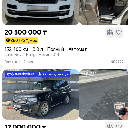
20 500 000 ₸
360 173
₸/мес
152 400 км
·
3.0 л
·
Полный
·
Автомат
Land Rover Range Rover 2014
Алматы
·
17 июл
2032
От владельца
12 000 000 ₸