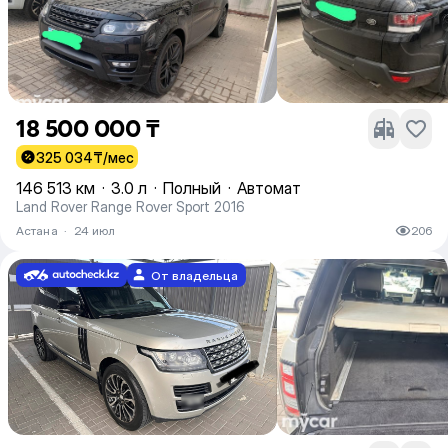
18 500 000 ₸
325 034
₸/мес
146 513 км
·
3.0 л
·
Полный
·
Автомат
Land Rover Range Rover Sport 2016
Астана
·
24 июл
206
От владельца