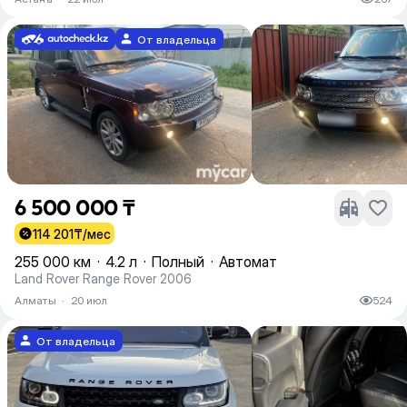
От владельца
6 500 000 ₸
114 201
₸/мес
255 000 км
·
4.2 л
·
Полный
·
Автомат
Land Rover Range Rover 2006
Алматы
·
20 июл
524
От владельца