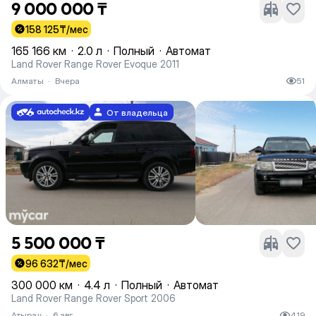
9 000 000 ₸
158 125
₸/мес
165 166 км
·
2.0 л
·
Полный
·
Автомат
Land Rover Range Rover Evoque 2011
Алматы
·
Вчера
51
От владельца
5 500 000 ₸
96 632
₸/мес
300 000 км
·
4.4 л
·
Полный
·
Автомат
Land Rover Range Rover Sport 2006
Атырау
·
6 авг
419