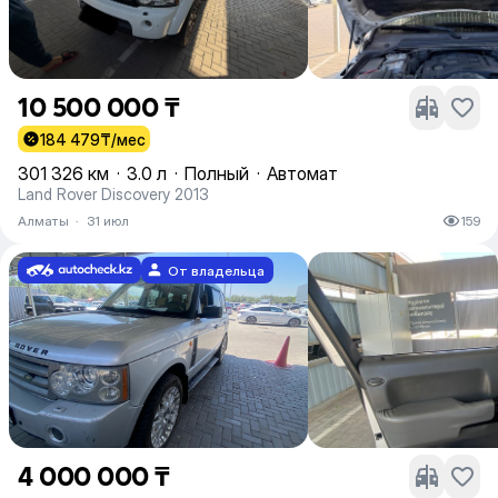
10 500 000 ₸
184 479
₸/мес
301 326 км
·
3.0 л
·
Полный
·
Автомат
Land Rover Discovery 2013
Алматы
·
31 июл
159
От владельца
4 000 000 ₸