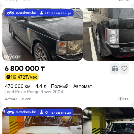
От владельца
6 800 000 ₸
119 472
₸/мес
470 000 км
·
4.4 л
·
Полный
·
Автомат
Land Rover Range Rover 2004
Астана
·
6 авг
280
От владельца