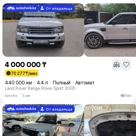
От владельца
4 000 000 ₸
70 277
₸/мес
440 000 км
·
4.4 л
·
Полный
·
Автомат
Land Rover Range Rover Sport 2005
Актобе
·
3 авг
590
От владельца