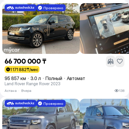
Проверено
66 700 000 ₸
1 171 882
₸/мес
95 857 км
·
3.0 л
·
Полный
·
Автомат
Land Rover Range Rover 2023
Астана
·
Вчера
138
Проверено