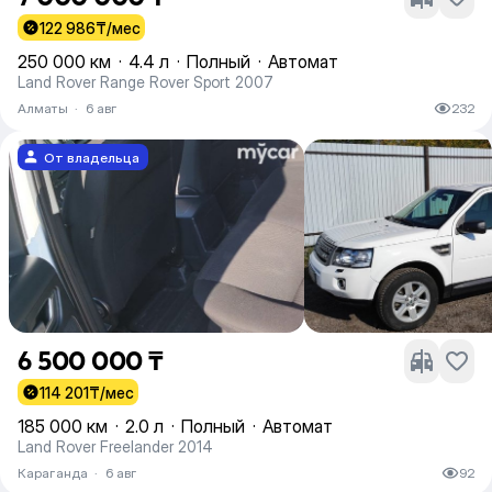
122 986
₸/мес
250 000 км
·
4.4 л
·
Полный
·
Автомат
Land Rover Range Rover Sport 2007
Алматы
·
6 авг
232
От владельца
6 500 000 ₸
114 201
₸/мес
185 000 км
·
2.0 л
·
Полный
·
Автомат
Land Rover Freelander 2014
Караганда
·
6 авг
92