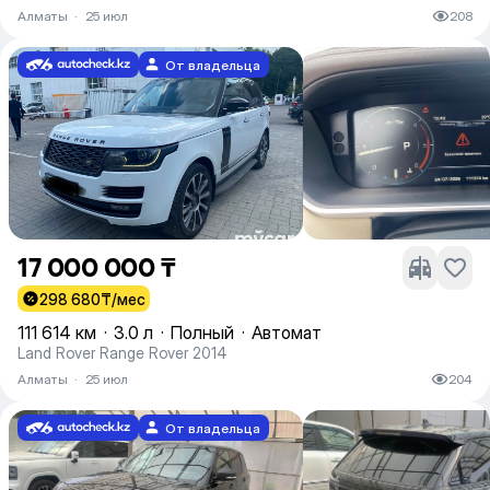
Алматы
·
25 июл
208
От владельца
17 000 000 ₸
298 680
₸/мес
111 614 км
·
3.0 л
·
Полный
·
Автомат
Land Rover Range Rover 2014
Алматы
·
25 июл
204
От владельца