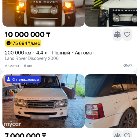
10 000 000 ₸
175 694
₸/мес
200 000 км
·
4.4 л
·
Полный
·
Автомат
Land Rover Discovery 2006
Алматы
·
6 авг
87
От владельца
7 000 000 ₸