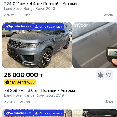
224 021 км
·
4.4 л
·
Полный
·
Автомат
Land Rover Range Rover 2003
Алматы
·
31 июл
219
От владельца
28 000 000 ₸
491 944
₸/мес
79 258 км
·
3.0 л
·
Полный
·
Автомат
Land Rover Range Rover Sport 2019
Астана
·
29 июл
151
От владельца