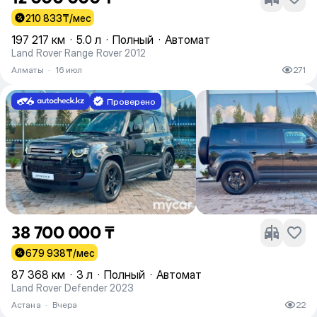
210 833
₸/мес
197 217 км
·
5.0 л
·
Полный
·
Автомат
Land Rover Range Rover 2012
Алматы
·
16 июл
271
Проверено
38 700 000 ₸
679 938
₸/мес
87 368 км
·
3 л
·
Полный
·
Автомат
Land Rover Defender 2023
Астана
·
Вчера
22