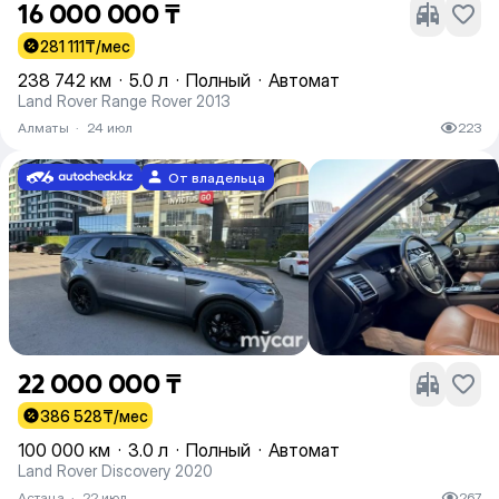
16 000 000 ₸
281 111
₸/мес
238 742 км
·
5.0 л
·
Полный
·
Автомат
Land Rover Range Rover 2013
Алматы
·
24 июл
223
От владельца
22 000 000 ₸
386 528
₸/мес
100 000 км
·
3.0 л
·
Полный
·
Автомат
Land Rover Discovery 2020
Астана
·
22 июл
267