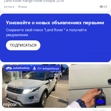
Land Rover Range Rover Evoque 2014
Астана
·
Вчера
49
Узнавайте о новых объявлениях первыми
Сохраните свой поиск "Land Rover " и получайте
уведомления
ПОДПИСАТЬСЯ
От владельца