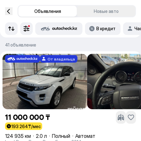
Объявления
Новые авто
В кредит
Ча
41 объявление
От владельца
11 000 000 ₸
193 264
₸/мес
124 935 км
·
2.0 л
·
Полный
·
Автомат