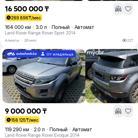
16 500 000 ₸
289 896
₸/мес
164 000 км
·
3.0 л
·
Полный
·
Автомат
Land Rover Range Rover Sport 2014
Алматы
·
28 июл
227
От владельца
9 000 000 ₸
158 125
₸/мес
119 290 км
·
2.0 л
·
Полный
·
Автомат
Land Rover Range Rover Evoque 2014