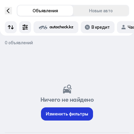
Объявления
Новые авто
В кредит
Ча
0 объявлений
Ничего не найдено
Изменить фильтры