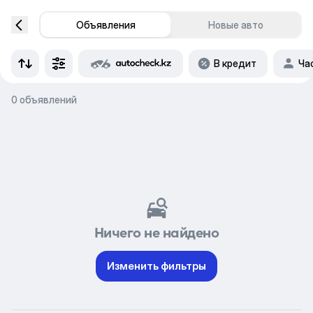
Объявления
Новые авто
В кредит
Ча
0 объявлений
Ничего не найдено
Изменить фильтры