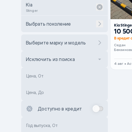
Kia
Stinger
Выбрать поколение
Kia Stinge
10 50
В кредит 
Выберите марку и модель
Седан
Бензинов
Исключить из поиска
4 авг • А
Цена, От
Цена, До
Доступно в кредит
Год выпуска, От