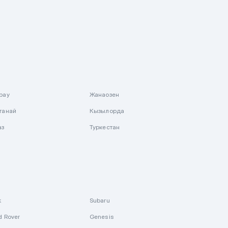
рау
Жанаозен
танай
Кызылорда
аз
Туркестан
k
Subaru
d Rover
Genesis