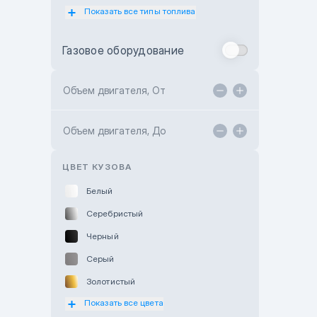
Показать все типы топлива
Subaru Motor Almaty
Toyota Almaty
Газовое оборудование
Toyota Astana
Toyota Kokshetau
Объем двигателя, От
TANK Motors Karaganda
Объем двигателя, До
Hyundai ShymCity
Toyota Shygys
ЦВЕТ КУЗОВА
Белый
Серебристый
Черный
Серый
Золотистый
Показать все цвета
Оранжевый