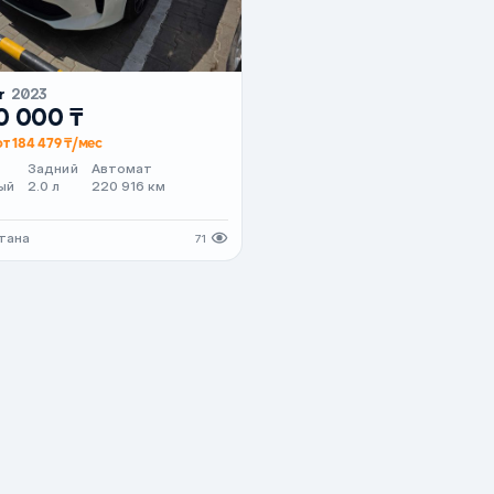
r
2023
0 000 ₸
от 184 479 ₸/мес
Задний
Автомат
ый
2.0 л
220 916 км
стана
71