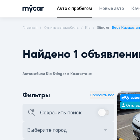
Авто с пробегом
Новые авто
Кач
Главная
Купить автомобиль
Kia
Stinger
Весь Казахста
Найдено 1 объявлени
Автомобили Kia Stinger в Казахстане
Фильтры
Сбросить всё
От вла
Сохранить поиск
Выберите город