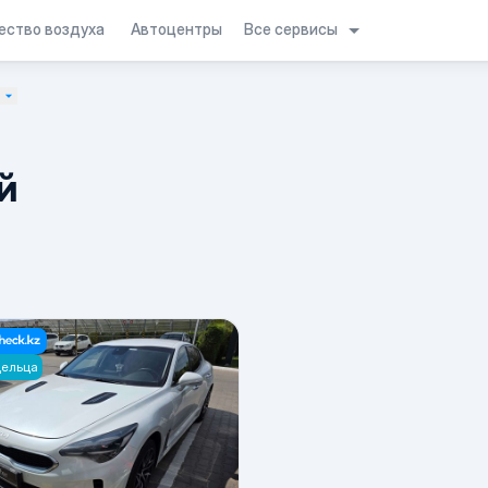
Все сервисы
ество воздуха
Автоцентры
н
й
дельца