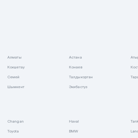
Алматы
Астана
Аты
Кокшетау
Конаев
Кос
Семей
Талдыкорган
Тар
Шымкент
Экибастуз
Changan
Haval
Tan
Toyota
BMW
Lan