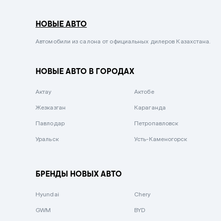
Серый металлик
НОВЫЕ АВТО
Сиреневый металлик
Черный металлик
Автомобили из салона от официальных дилеров Казахстана.
Стальной
НОВЫЕ АВТО В ГОРОДАХ
Вишневый
Серебристый металлик
Актау
Актобе
Темно-коричневый
Жезказган
Караганда
Бело-Дымчатый
Павлодар
Петропавловск
Светло-зелёный металлик
Уральск
Усть-Каменогорск
Бирюзовый
Темно-синий металлик
БРЕНДЫ НОВЫХ АВТО
Зеленый металлик
Hyundai
Chery
Комбинированный
GWM
BYD