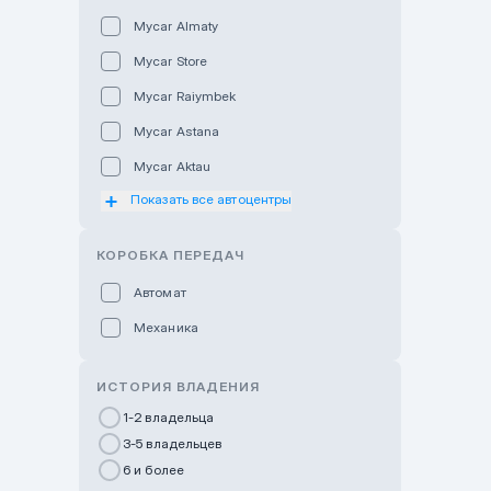
Mycar Almaty
Mycar Store
Mycar Raiymbek
Mycar Astana
Mycar Aktau
Показать все автоцентры
Mycar Uralsk
Haval & Tank Kyzylorda
КОРОБКА ПЕРЕДАЧ
Haval & Tank Pavlodar
Автомат
Bavaria Almaty
Механика
Mycar Shymkent
Bavaria Astana
ИСТОРИЯ ВЛАДЕНИЯ
GWM Nurly Zhol
1-2 владельца
3-5 владельцев
Chery Astana
6 и более
Changan Auto Nurly Zhol