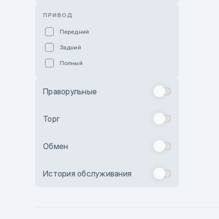
Розовый
ПРИВОД
Красный
Передний
Пурпурный
Задний
Коричневый
Полный
Голубой
Синий
Праворульные
Фиолетовый
Зеленый
Торг
Желтый
Обмен
Бежевый
Бордовый
История обслуживания
Комбинированный
Бронзовый
Темно-синий