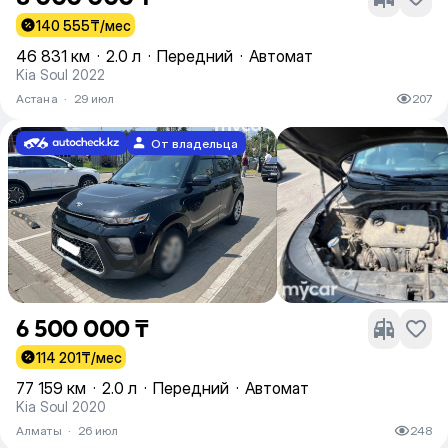
140 555
₸/мес
46 831 км
·
2.0 л
·
Передний
·
Автомат
Kia Soul 2022
Астана
·
29 июл
207
От владельца
6 500 000 ₸
114 201
₸/мес
77 159 км
·
2.0 л
·
Передний
·
Автомат
Kia Soul 2020
Алматы
·
26 июл
248