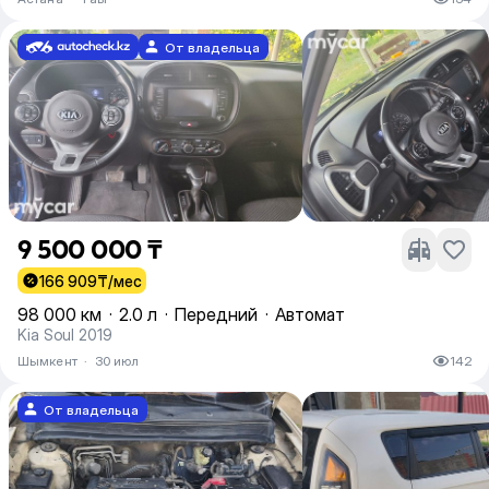
От владельца
9 500 000 ₸
166 909
₸/мес
98 000 км
·
2.0 л
·
Передний
·
Автомат
Kia Soul 2019
Шымкент
·
30 июл
142
От владельца