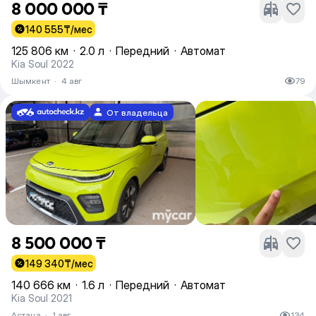
8 000 000 ₸
140 555
₸/мес
125 806 км
·
2.0 л
·
Передний
·
Автомат
Kia Soul 2022
Шымкент
·
4 авг
79
От владельца
8 500 000 ₸
149 340
₸/мес
140 666 км
·
1.6 л
·
Передний
·
Автомат
Kia Soul 2021
Астана
·
1 авг
134