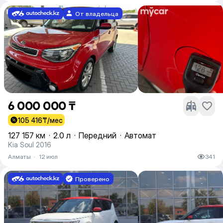
От владельца
6 000 000 ₸
105 416
₸/мес
127 157 км
·
2.0 л
·
Передний
·
Автомат
Kia Soul 2016
Алматы
·
12 июл
341
Проверено