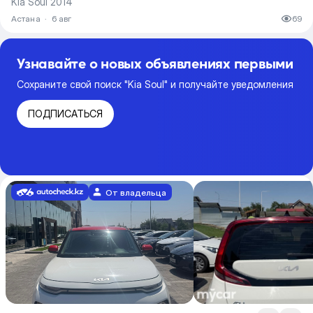
Kia Soul 2014
Астана
·
6 авг
69
Узнавайте о новых объявлениях первыми
Сохраните свой поиск "Kia Soul" и получайте уведомления
ПОДПИСАТЬСЯ
От владельца