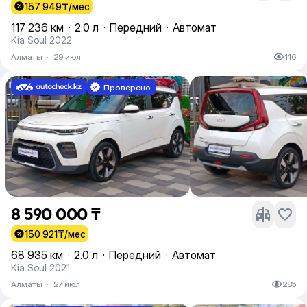
157 949
₸/мес
117 236 км
·
2.0 л
·
Передний
·
Автомат
Kia Soul 2022
Алматы
·
29 июл
116
Проверено
8 590 000 ₸
150 921
₸/мес
68 935 км
·
2.0 л
·
Передний
·
Автомат
Kia Soul 2021
Алматы
·
27 июл
285