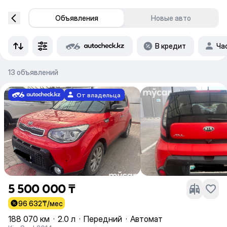
Объявления
Новые авто
В кредит
Ча
13 объявлений
От владельца
5 500 000 ₸
96 632
₸/мес
188 070 км
·
2.0 л
·
Передний
·
Автомат