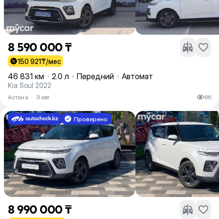
8 590 000 ₸
150 921
₸/мес
46 831 км
·
2.0 л
·
Передний
·
Автомат
Kia Soul 2022
Астана
·
3 авг
86
Проверено
8 990 000 ₸