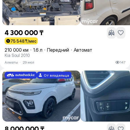
4 300 000 ₸
75 548
₸/мес
210 000 км
·
1.6 л
·
Передний
·
Автомат
Kia Soul 2010
Алматы
·
29 июл
147
От владельца
8 000 000 ₸