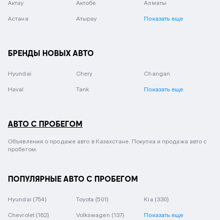
Актау
Актобе
Алматы
Астана
Атырау
Показать еще
БРЕНДЫ НОВЫХ АВТО
Hyundai
Chery
Changan
Haval
Tank
Показать еще
АВТО С ПРОБЕГОМ
Объявления о продаже авто в Казахстане. Покупка и продажа авто с
пробегом.
ПОПУЛЯРНЫЕ АВТО С ПРОБЕГОМ
Hyundai
(754)
Toyota
(501)
Kia
(330)
Chevrolet
(162)
Volkswagen
(137)
Показать еще