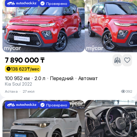
Проверено
7 890 000 ₸
138 623
₸/мес
100 952 км
·
2.0 л
·
Передний
·
Автомат
Kia Soul 2022
Астана
·
27 июл
392
Проверено