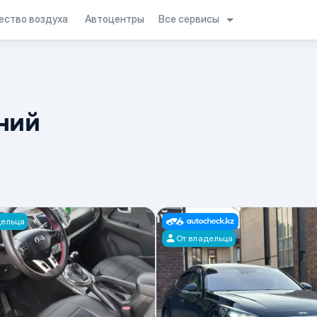
Все сервисы
ество воздуха
Автоцентры
ний
дельца
От владельца