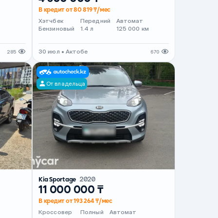
В кредит от 80 819 ₸/мес
Хэтчбек
Передний
Автомат
Бензиновый
1.4 л
125 000 км
30 июл • Актобе
285
670
От владельца
Kia Sportage
2020
11 000 000 ₸
В кредит от 193 264 ₸/мес
т
Кроссовер
Полный
Автомат