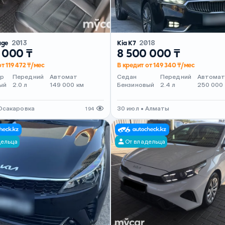
age
2013
Kia K7
2018
 000 ₸
8 500 000 ₸
т 119 472 ₸/мес
В кредит от 149 340 ₸/мес
ер
Передний
Автомат
Седан
Передний
Автома
ый
2.0 л
149 000 км
Бензиновый
2.4 л
250 000
 Осакаровка
30 июл • Алматы
194
дельца
От владельца