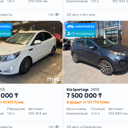
ый
1.6 л
210 000 км
Бензиновый
1.6 л
152 521 
 Алматы
29 июл • Астана
155
дельца
От владельца
013
Kia Sportage
2018
 000 ₸
7 500 000 ₸
т 61 493 ₸/мес
В кредит от 131 770 ₸/мес
Передний
Автомат
Кроссовер
Полный
Автомат
ый
1.6 л
313 154 км
Бензиновый
2.4 л
120 880 км
 Алматы
29 июл • Караганда
153