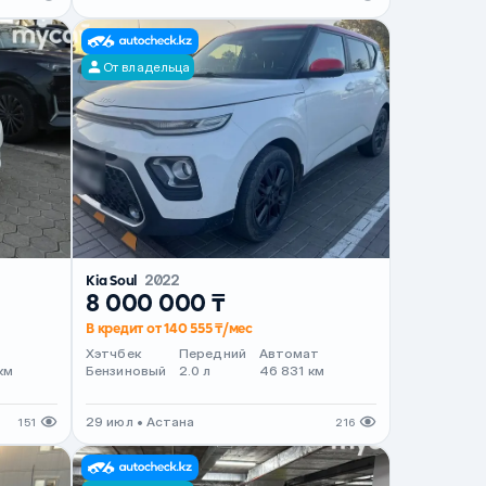
От владельца
Kia Soul
2022
8 000 000 ₸
В кредит от 140 555 ₸/мес
т
Хэтчбек
Передний
Автомат
км
Бензиновый
2.0 л
46 831 км
29 июл • Астана
151
216