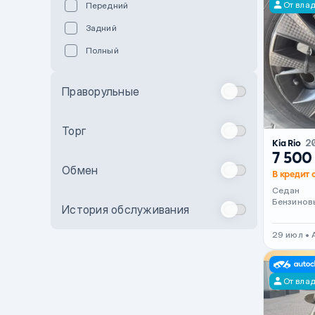
От вла
Передний
Пурпурный
Задний
Коричневый
Полный
Голубой
Синий
Праворульные
Фиолетовый
Зеленый
Торг
Kia Rio
2
Желтый
7 500
Обмен
Бежевый
В кредит о
Седан
Бордовый
Бензинов
История обслуживания
Комбинированный
29 июл •
Бронзовый
Темно-синий
От вла
Серый металлик
Сиреневый металлик