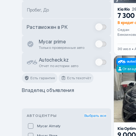
Kia Rio
2
Пробег, До
7 300
В кредит о
Растаможен в РК
Седан
Бензинов
Mycar prime
Только проверенные авто
30 июл • 
Autocheck.kz
Отчет по истории авто
От вла
Есть гарантия
Есть техотчёт
Владелец объявления
АВТОЦЕНТРЫ
Выбрать все
Mycar Almaty
Kia Opti
9 000
Mycar Store