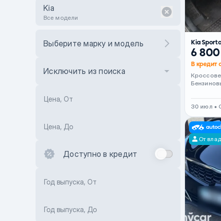
Kia
Все модели
Kia Sport
Выберите марку и модель
6 800
В кредит о
Исключить из поиска
Кроссов
Бензинов
Цена, От
30 июл •
Цена, До
От вла
Доступно в кредит
Год выпуска, От
Год выпуска, До