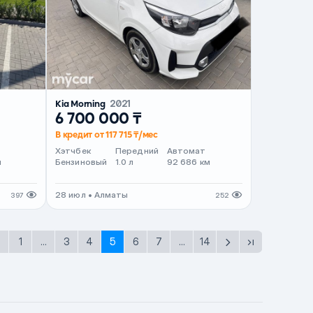
Kia Morning
2021
6 700 000 ₸
В кредит от 117 715 ₸/мес
Хэтчбек
Передний
Автомат
м
Бензиновый
1.0 л
92 686 км
28 июл • Алматы
397
252
1
...
3
4
5
6
7
...
14