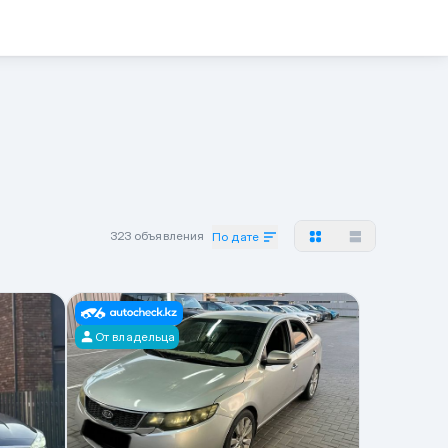
323 объявления
По дате
От владельца