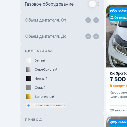
Газовое оборудование
Toyota Astana
От вла
Toyota Kokshetau
Объем двигателя, От
TANK Motors Karaganda
Объем двигателя, До
Hyundai ShymCity
Toyota Shygys
ЦВЕТ КУЗОВА
Белый
Серебристый
Kia Sport
7 500
Черный
В кредит о
Серый
Кроссов
Золотистый
Бензинов
Показать все цвета
Оранжевый
29 июл • 
Розовый
ПРИВОД
Красный