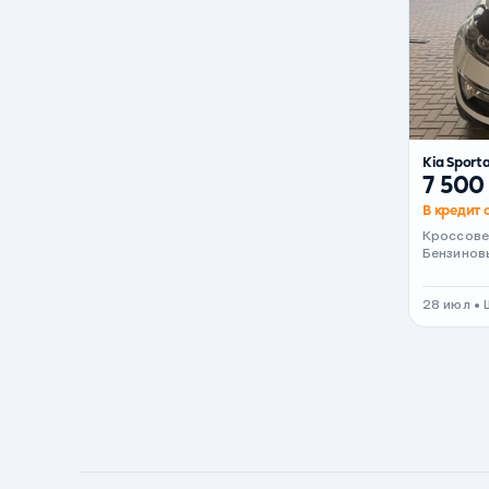
Черный металлик
Стальной
Вишневый
Серебристый металлик
Kia Sport
Темно-коричневый
7 500
Бело-Дымчатый
В кредит о
Светло-зелёный металлик
Кроссов
Бензинов
Бирюзовый
Темно-синий металлик
28 июл •
Зеленый металлик
Комбинированный