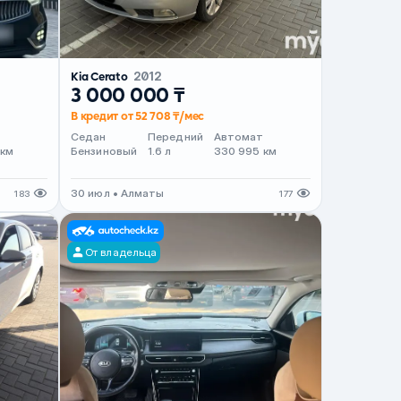
Kia Cerato
2012
3 000 000 ₸
В кредит от 52 708 ₸/мес
т
Седан
Передний
Автомат
 км
Бензиновый
1.6 л
330 995 км
30 июл • Алматы
183
177
От владельца