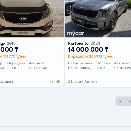
age
2015
Kia Sorento
2024
 000 ₸
14 000 000 ₸
т 131 770 ₸/мес
В кредит от 245 972 ₸/мес
ер
Передний
Автомат
Внедорожник
Полный
Автомат
ый
2.0 л
201 211 км
Бензиновый
2.5 л
26 401 к
 Шымкент
28 июл • Астана
161