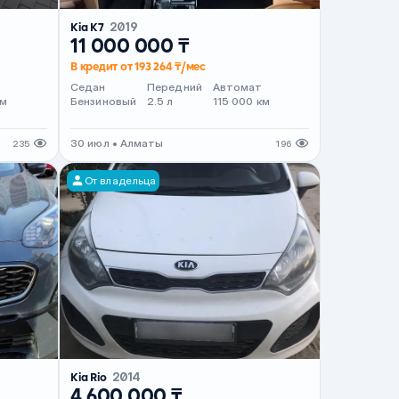
Kia K7
2019
11 000 000 ₸
В кредит от 193 264 ₸/мес
т
Седан
Передний
Автомат
км
Бензиновый
2.5 л
115 000 км
30 июл • Алматы
235
196
От владельца
Kia Rio
2014
4 600 000 ₸