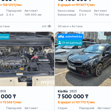
т 158 125 ₸/мес
В кредит от 191 507 ₸/мес
Передний
Автомат
Кроссовер
Полный
Автомат
ый
2.4 л
146 000 км
Бензиновый
2.0 л
74 000 км
Астана
30 июл • Астана
200
дельца
От владельца
2010
Kia Rio
2021
 000 ₸
7 500 000 ₸
от 75 548 ₸/мес
В кредит от 131 770 ₸/мес
Передний
Автомат
Седан
Передний
Автома