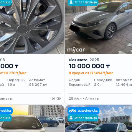
дельца
От владельца
018
Kia Cerato
2025
 000 ₸
10 000 000 ₸
т 131 770 ₸/мес
В кредит от 175 694 ₸/мес
Передний
Автомат
Седан
Передний
Автома
ый
1.6 л
93 267 км
Бензиновый
2.0 л
12 464 к
 Алматы
28 июл • Алматы
191
дельца
От владельца