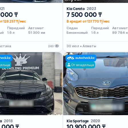
021
Kia Cerato
2023
 000 ₸
7 500 000 ₸
т 128 257 ₸/мес
В кредит от 131 770 ₸/мес
Передний
Автомат
Седан
Передний
Автома
ый
1.6 л
51 300 км
Бензиновый
1.6 л
89 784 
Астана
30 июл • Алматы
243
дельца
От владельца
ma
2018
Kia Sportage
2020
 000 ₸
10 900 000 ₸