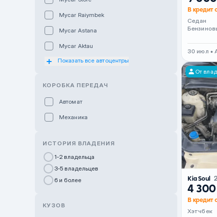
В кредит о
Mycar Raiymbek
Седан
Бензинов
Mycar Astana
Mycar Aktau
30 июл • 
Показать все автоцентры
Mycar Uralsk
От вла
Haval & Tank Kyzylorda
КОРОБКА ПЕРЕДАЧ
Haval & Tank Pavlodar
Автомат
Bavaria Almaty
Механика
Mycar Shymkent
Bavaria Astana
ИСТОРИЯ ВЛАДЕНИЯ
GWM Nurly Zhol
1-2 владельца
3-5 владельцев
Chery Astana
Kia Soul
6 и более
Changan Auto Nurly Zhol
4 300
В кредит 
Haval Atyrau
КУЗОВ
Хэтчбек
Hyundai Auto Almaty