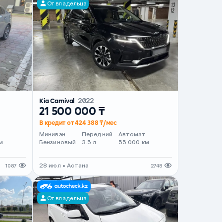
От владельца
Kia Carnival
2022
21 500 000 ₸
В кредит от 424 388 ₸/мес
т
Минивэн
Передний
Автомат
м
Бензиновый
3.5 л
55 000 км
28 июл • Астана
1087
2748
От владельца