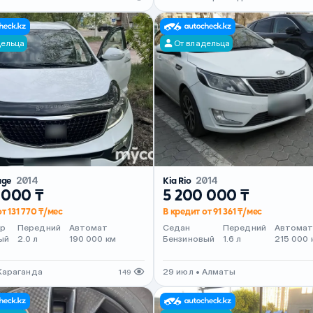
дельца
От владельца
age
2014
Kia Rio
2014
 000 ₸
5 200 000 ₸
т 131 770 ₸/мес
В кредит от 91 361 ₸/мес
ер
Передний
Автомат
Седан
Передний
Автома
ый
2.0 л
190 000 км
Бензиновый
1.6 л
215 000 
Караганда
29 июл • Алматы
149