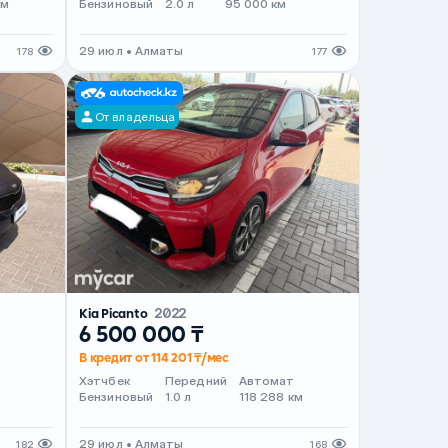
км
Бензиновый
2.0 л
95 000 км
29 июл • Алматы
178
177
От владельца
Kia Picanto
2022
6 500 000 ₸
В кредит от 114 201 ₸/мес
Хэтчбек
Передний
Автомат
Бензиновый
1.0 л
118 288 км
29 июл • Алматы
182
168