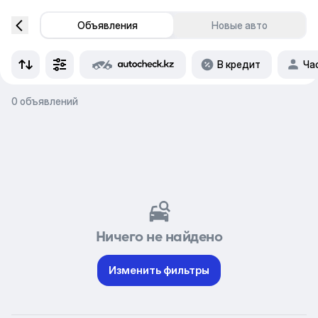
Объявления
Новые авто
В кредит
Ча
0 объявлений
Ничего не найдено
Изменить фильтры