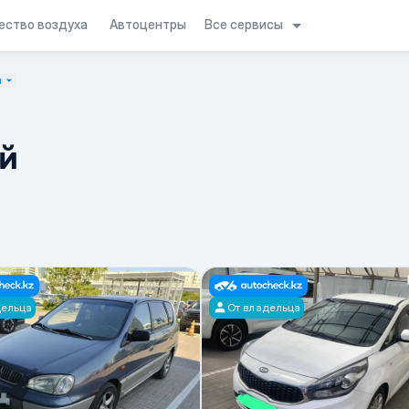
Все сервисы
ество воздуха
Автоцентры
н
й
дельца
От владельца