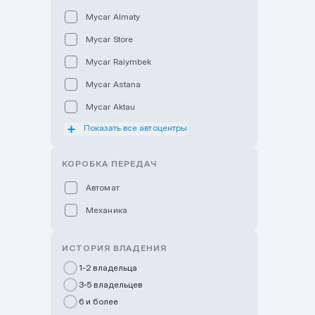
Mycar Almaty
Mycar Store
Mycar Raiymbek
Mycar Astana
Mycar Aktau
Показать все автоцентры
Mycar Uralsk
Haval & Tank Kyzylorda
КОРОБКА ПЕРЕДАЧ
Haval & Tank Pavlodar
Автомат
Bavaria Almaty
Механика
Mycar Shymkent
Bavaria Astana
ИСТОРИЯ ВЛАДЕНИЯ
GWM Nurly Zhol
1-2 владельца
3-5 владельцев
Chery Astana
6 и более
Changan Auto Nurly Zhol