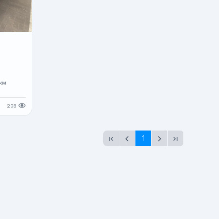
т
км
208
1