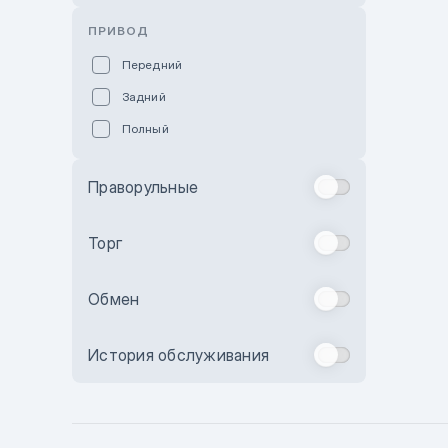
Розовый
ПРИВОД
Красный
Передний
Пурпурный
Задний
Коричневый
Полный
Голубой
Синий
Праворульные
Фиолетовый
Зеленый
Торг
Желтый
Обмен
Бежевый
Бордовый
История обслуживания
Комбинированный
Бронзовый
Темно-синий