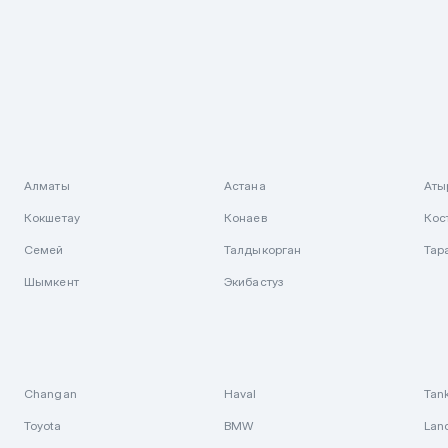
Алматы
Астана
Аты
Кокшетау
Конаев
Кос
Семей
Талдыкорган
Тар
Шымкент
Экибастуз
Changan
Haval
Tan
Toyota
BMW
Lan