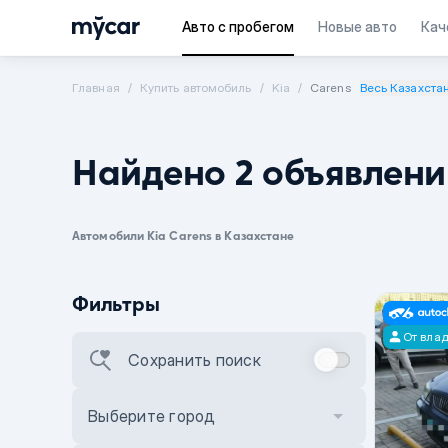
Авто с пробегом
Новые авто
Кач
Главная
Купить автомобиль
Kia
Carens
Весь Казахста
Найдено 2 объявлени
Автомобили Kia Carens в Казахстане
Фильтры
От вла
Сохранить поиск
Выберите город