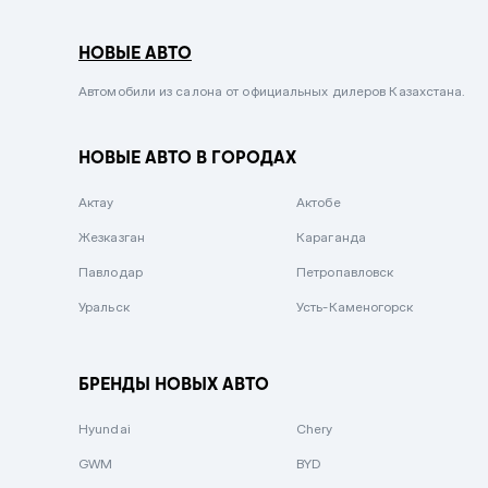
Серый металлик
НОВЫЕ АВТО
Сиреневый металлик
Черный металлик
Автомобили из салона от официальных дилеров Казахстана.
Стальной
НОВЫЕ АВТО В ГОРОДАХ
Вишневый
Серебристый металлик
Актау
Актобе
Темно-коричневый
Жезказган
Караганда
Бело-Дымчатый
Павлодар
Петропавловск
Светло-зелёный металлик
Уральск
Усть-Каменогорск
Бирюзовый
Темно-синий металлик
БРЕНДЫ НОВЫХ АВТО
Зеленый металлик
Hyundai
Chery
Комбинированный
GWM
BYD