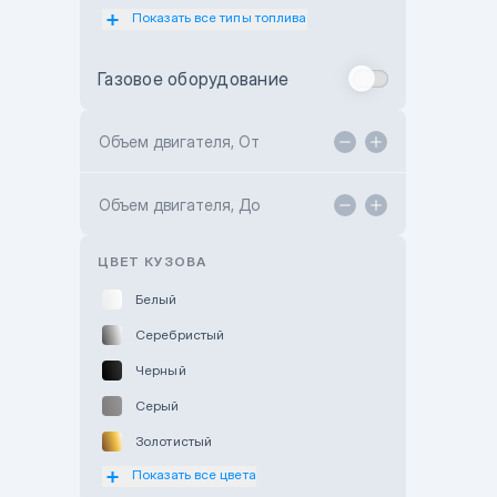
Показать все типы топлива
Subaru Motor Almaty
Toyota Almaty
Газовое оборудование
Toyota Astana
Toyota Kokshetau
Объем двигателя, От
TANK Motors Karaganda
Объем двигателя, До
Hyundai ShymCity
Toyota Shygys
ЦВЕТ КУЗОВА
Белый
Серебристый
Черный
Серый
Золотистый
Показать все цвета
Оранжевый