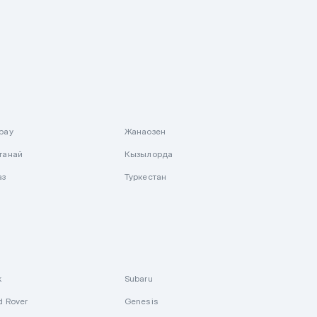
рау
Жанаозен
танай
Кызылорда
аз
Туркестан
k
Subaru
d Rover
Genesis