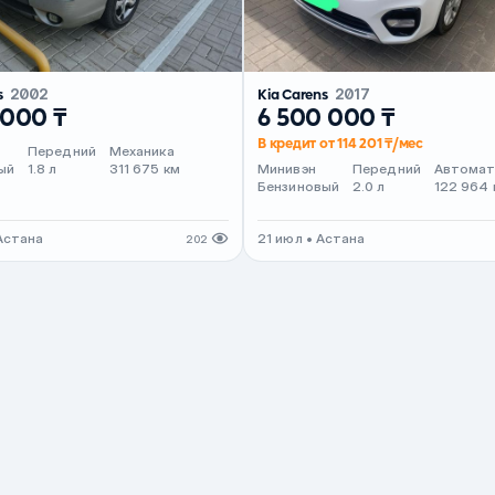
s
2002
Kia Carens
2017
 000 ₸
6 500 000 ₸
В кредит от 114 201 ₸/мес
Передний
Механика
ый
1.8 л
311 675 км
Минивэн
Передний
Автома
Бензиновый
2.0 л
122 964 
Астана
21 июл • Астана
202