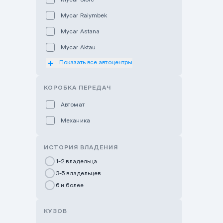
Mycar Raiymbek
Mycar Astana
Mycar Aktau
Показать все автоцентры
Mycar Uralsk
Haval & Tank Kyzylorda
КОРОБКА ПЕРЕДАЧ
Haval & Tank Pavlodar
Автомат
Bavaria Almaty
Механика
Mycar Shymkent
Bavaria Astana
ИСТОРИЯ ВЛАДЕНИЯ
GWM Nurly Zhol
1-2 владельца
3-5 владельцев
Chery Astana
6 и более
Changan Auto Nurly Zhol
Haval Atyrau
КУЗОВ
Hyundai Auto Almaty