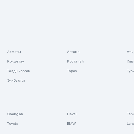
Алматы
Астана
Аты
Кокшетау
Костанай
Кыз
Талдыкорган
Тараз
Тур
Экибастуз
Changan
Haval
Tan
Toyota
BMW
Lan