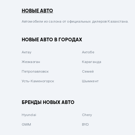
Черный металлик
НОВЫЕ АВТО
Стальной
Автомобили из салона от официальных дилеров Казахстана.
Вишневый
Серебристый металлик
НОВЫЕ АВТО В ГОРОДАХ
Темно-коричневый
Актау
Актобе
Бело-Дымчатый
Жезказган
Караганда
Светло-зелёный металлик
Петропавловск
Семей
Бирюзовый
Усть-Каменогорск
Шымкент
Темно-синий металлик
Зеленый металлик
БРЕНДЫ НОВЫХ АВТО
Комбинированный
Hyundai
Chery
GWM
BYD