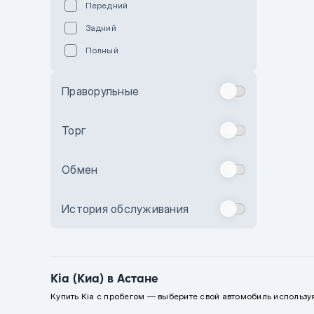
Передний
Пурпурный
Задний
Коричневый
Полный
Голубой
Синий
Праворульные
Фиолетовый
Зеленый
Торг
Желтый
Обмен
Бежевый
Бордовый
История обслуживания
Комбинированный
Бронзовый
Темно-синий
Kia (Киа) в Астане
Серый металлик
Купить Kia с пробегом — выберите свой автомобиль используя
Сиреневый металлик