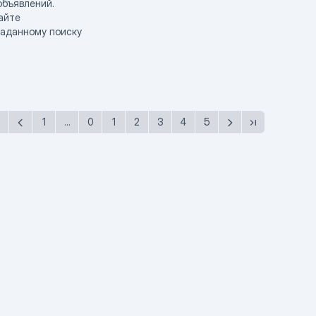
объявлений.
айте
заданному поиску
1
...
0
1
2
3
4
5