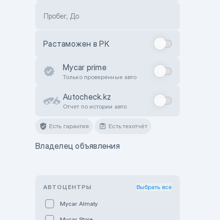
Пробег, До
Растаможен в РК
Mycar prime
Только проверенные авто
Autocheck.kz
Отчет по истории авто
Есть гарантия
Есть техотчёт
Владелец объявления
АВТОЦЕНТРЫ
Выбрать все
Mycar Almaty
Mycar Store