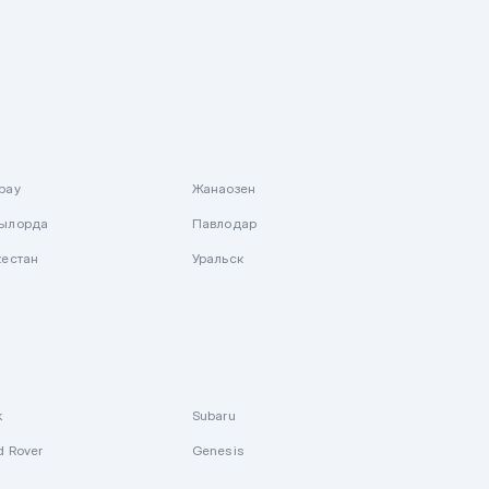
рау
Жанаозен
ылорда
Павлодар
кестан
Уральск
k
Subaru
d Rover
Genesis