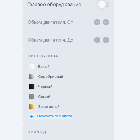
Газовое оборудование
Toyota Astana
Toyota Kokshetau
Объем двигателя, От
TANK Motors Karaganda
Объем двигателя, До
Hyundai ShymCity
Toyota Shygys
ЦВЕТ КУЗОВА
Белый
Серебристый
Черный
Серый
Золотистый
Показать все цвета
Оранжевый
Розовый
ПРИВОД
Красный