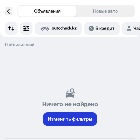
Объявления
Новые авто
В кредит
Ча
0 объявлений
Ничего не найдено
Изменить фильтры