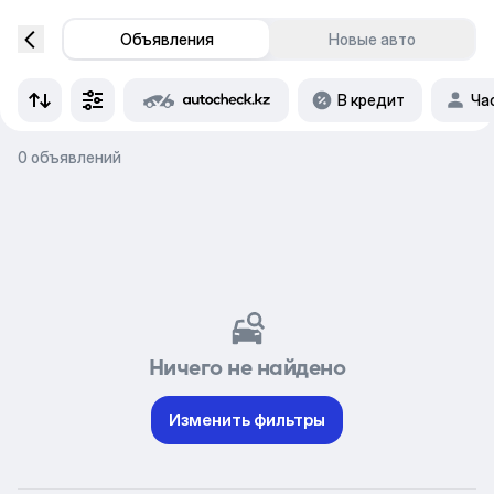
Объявления
Новые авто
В кредит
Ча
0 объявлений
Ничего не найдено
Изменить фильтры