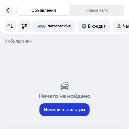
Объявления
Новые авто
В кредит
Ча
0 объявлений
Ничего не найдено
Изменить фильтры