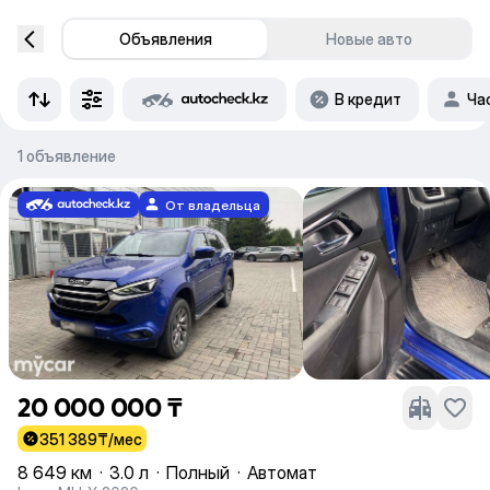
Объявления
Новые авто
В кредит
Ча
1 объявление
От владельца
20 000 000 ₸
351 389
₸/мес
8 649 км
·
3.0 л
·
Полный
·
Автомат