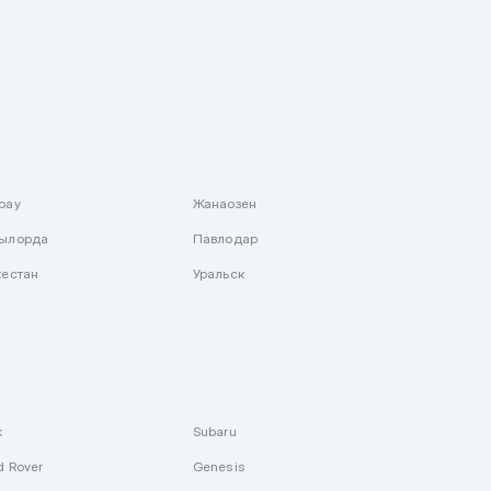
рау
Жанаозен
ылорда
Павлодар
кестан
Уральск
k
Subaru
d Rover
Genesis