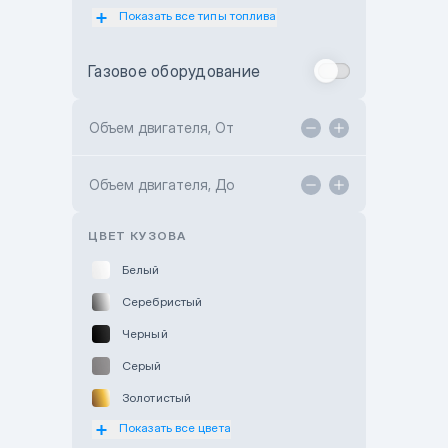
Показать все типы топлива
Subaru Motor Almaty
Toyota Almaty
Газовое оборудование
Toyota Astana
Toyota Kokshetau
Объем двигателя, От
TANK Motors Karaganda
Объем двигателя, До
Hyundai ShymCity
Toyota Shygys
ЦВЕТ КУЗОВА
Белый
Серебристый
Черный
Серый
Золотистый
Показать все цвета
Оранжевый