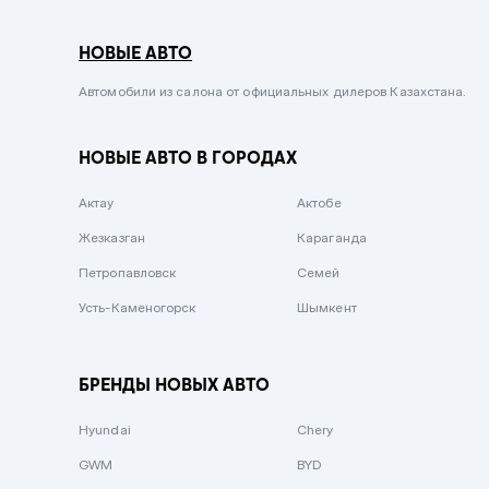
Серый металлик
НОВЫЕ АВТО
Сиреневый металлик
Черный металлик
Автомобили из салона от официальных дилеров Казахстана.
Стальной
НОВЫЕ АВТО В ГОРОДАХ
Вишневый
Серебристый металлик
Актау
Актобе
Темно-коричневый
Жезказган
Караганда
Бело-Дымчатый
Петропавловск
Семей
Светло-зелёный металлик
Усть-Каменогорск
Шымкент
Бирюзовый
Темно-синий металлик
БРЕНДЫ НОВЫХ АВТО
Зеленый металлик
Hyundai
Chery
Комбинированный
GWM
BYD