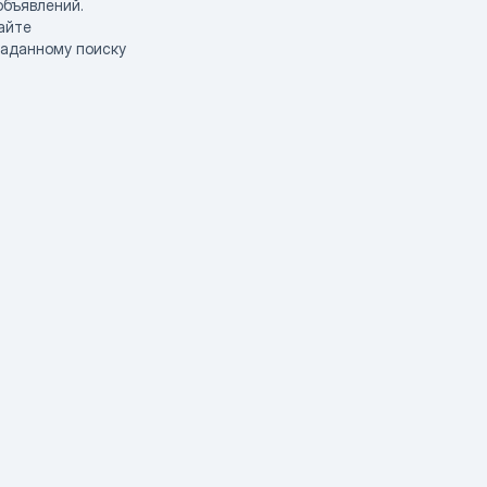
объявлений.
айте
заданному поиску