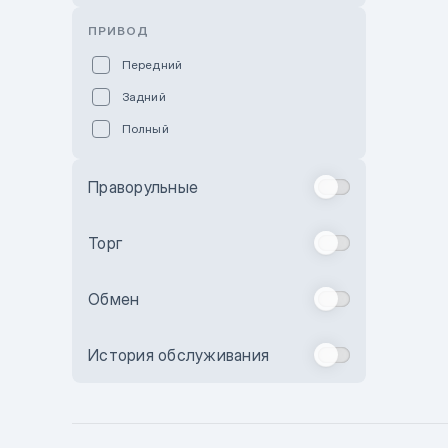
Розовый
ПРИВОД
Красный
Передний
Пурпурный
Задний
Коричневый
Полный
Голубой
Синий
Праворульные
Фиолетовый
Зеленый
Торг
Желтый
Обмен
Бежевый
Бордовый
История обслуживания
Комбинированный
Бронзовый
Темно-синий