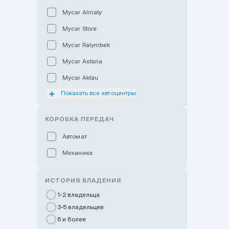
Mycar Almaty
Mycar Store
Mycar Raiymbek
Mycar Astana
Mycar Aktau
Показать все автоцентры
Mycar Uralsk
Haval & Tank Kyzylorda
КОРОБКА ПЕРЕДАЧ
Haval & Tank Pavlodar
Автомат
Bavaria Almaty
Механика
Mycar Shymkent
Bavaria Astana
ИСТОРИЯ ВЛАДЕНИЯ
GWM Nurly Zhol
1-2 владельца
3-5 владельцев
Chery Astana
6 и более
Changan Auto Nurly Zhol