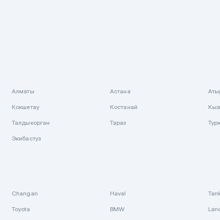
Алматы
Астана
Аты
Кокшетау
Костанай
Кыз
Талдыкорган
Тараз
Тур
Экибастуз
Changan
Haval
Tan
Toyota
BMW
Lan