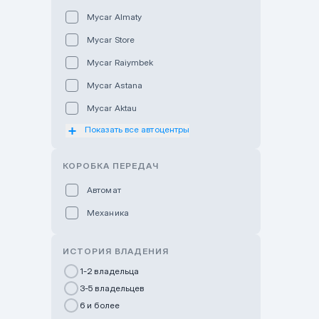
Mycar Almaty
Mycar Store
Mycar Raiymbek
Mycar Astana
Mycar Aktau
Показать все автоцентры
Mycar Uralsk
Haval & Tank Kyzylorda
КОРОБКА ПЕРЕДАЧ
Haval & Tank Pavlodar
Автомат
Bavaria Almaty
Механика
Mycar Shymkent
Bavaria Astana
ИСТОРИЯ ВЛАДЕНИЯ
GWM Nurly Zhol
1-2 владельца
3-5 владельцев
Chery Astana
6 и более
Changan Auto Nurly Zhol