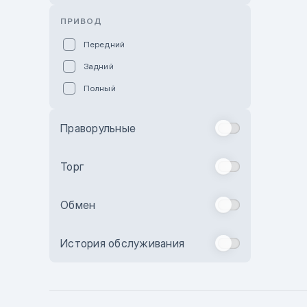
Розовый
ПРИВОД
Красный
Передний
Пурпурный
Задний
Коричневый
Полный
Голубой
Синий
Праворульные
Фиолетовый
Зеленый
Торг
Желтый
Обмен
Бежевый
Бордовый
История обслуживания
Комбинированный
Бронзовый
Темно-синий