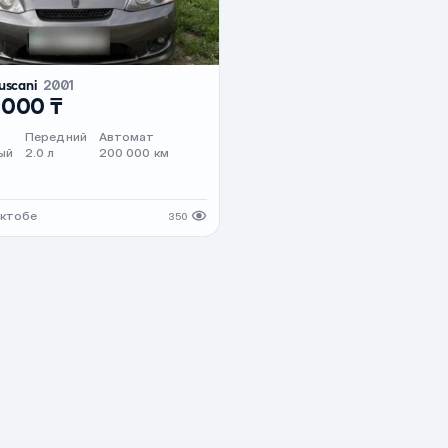
uscani
2001
 000 ₸
Передний
Автомат
ый
2.0 л
200 000 км
Актобе
350