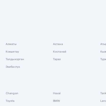
Алматы
Астана
Аты
Кокшетау
Костанай
Кыз
Талдыкорган
Тараз
Тур
Экибастуз
Changan
Haval
Tan
Toyota
BMW
Lan