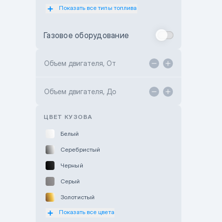
Показать все типы топлива
Subaru Motor Almaty
Toyota Almaty
Газовое оборудование
Toyota Astana
Toyota Kokshetau
Объем двигателя, От
TANK Motors Karaganda
Объем двигателя, До
Hyundai ShymCity
Toyota Shygys
ЦВЕТ КУЗОВА
Белый
Серебристый
Черный
Серый
Золотистый
Показать все цвета
Оранжевый