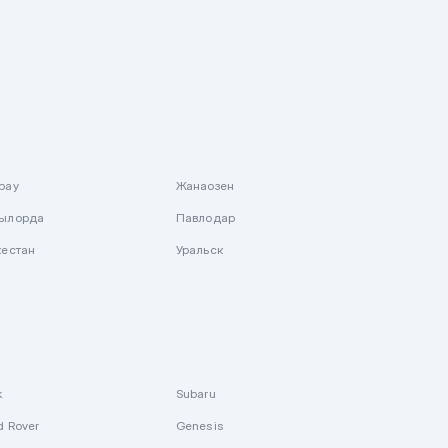
рау
Жанаозен
ылорда
Павлодар
кестан
Уральск
k
Subaru
d Rover
Genesis