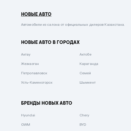
Серый металлик
НОВЫЕ АВТО
Сиреневый металлик
Черный металлик
Автомобили из салона от официальных дилеров Казахстана.
Стальной
НОВЫЕ АВТО В ГОРОДАХ
Вишневый
Серебристый металлик
Актау
Актобе
Темно-коричневый
Жезказган
Караганда
Бело-Дымчатый
Петропавловск
Семей
Светло-зелёный металлик
Усть-Каменогорск
Шымкент
Бирюзовый
Темно-синий металлик
БРЕНДЫ НОВЫХ АВТО
Зеленый металлик
Hyundai
Chery
Комбинированный
GWM
BYD