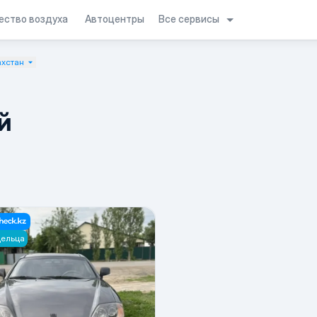
Все сервисы
ество воздуха
Автоцентры
ахстан
й
дельца