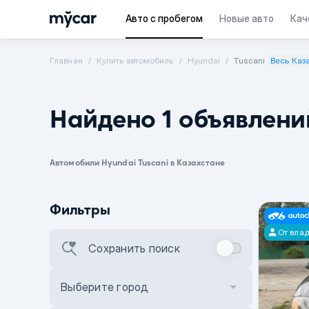
Авто с пробегом
Новые авто
Кач
Главная
Купить автомобиль
Hyundai
Tuscani
Весь Каз
Найдено 1 объявлени
Автомобили Hyundai Tuscani в Казахстане
Фильтры
От вла
Сохранить поиск
Выберите город