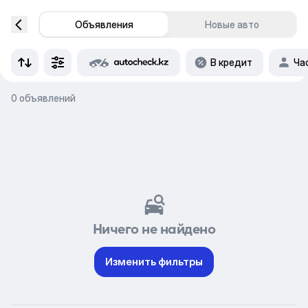
Объявления
Новые авто
В кредит
Ча
0 объявлений
Ничего не найдено
Изменить фильтры