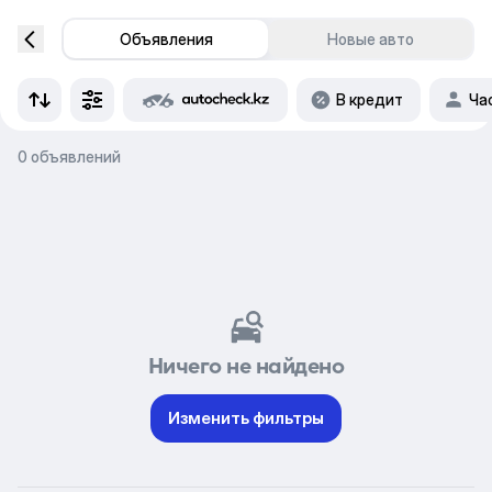
Объявления
Новые авто
В кредит
Ча
0 объявлений
Ничего не найдено
Изменить фильтры